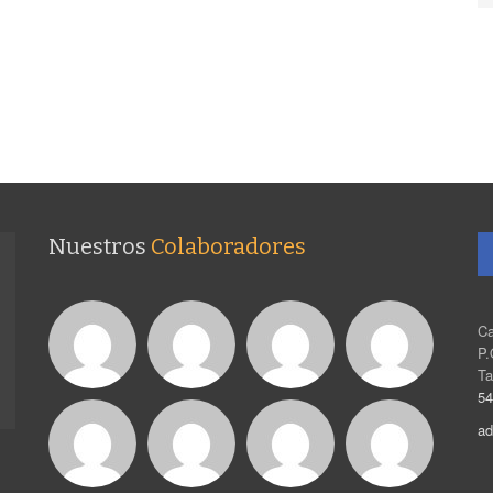
Nuestros
Colaboradores
Ca
P.
Ta
54
ad