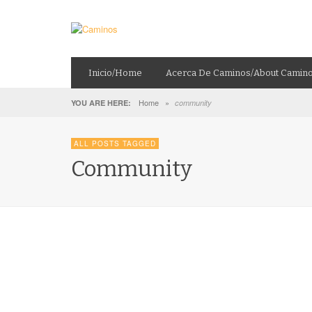
Inicio/Home
Acerca De Caminos/About Camin
Home
»
YOU ARE HERE:
community
ALL POSTS TAGGED
Community