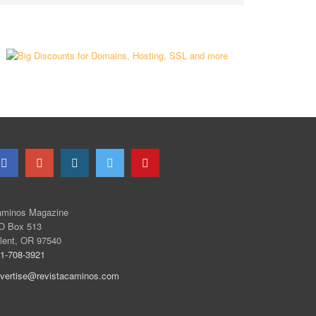
minos Magazine
O Box 513
lent, OR 97540
1-708-3921
vertise@revistacaminos.com