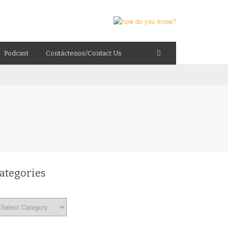
Podcast
Contáctenos/Contact Us
ategories
tegories