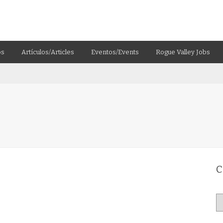
os
Artículos/Articles
Eventos/Events
Rogue Valley Jobs
C
Ca