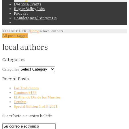
Eventos/Events
Rogue Valley Jobs
Podcast
Contáctenos/Contact Us
YOU ARE HERE:
Home
»
local authors
All posts tagged
local authors
Categories
Categories
Recent Posts
Las Tradiciones
Caminos #133
El Altar de Día de los Muertos
Octubre
Special Edition 1 of 3, 2021
Suscríbete a nuestro boletín