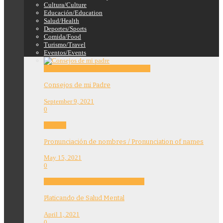
Cultura/Culture
Educación/Education
Salud/Health
Deportes/Sports
Comida/Food
Turismo/Travel
Eventos/Events
Education
Features
Opinion
Story Tellers
Consejos de mi Padre
September 9, 2021
0
Features
Pronunciación de nombres / Pronunciation of names
May 15, 2021
0
Community
Education
Features
Health
Platicando de Salud Mental
April 1, 2021
0