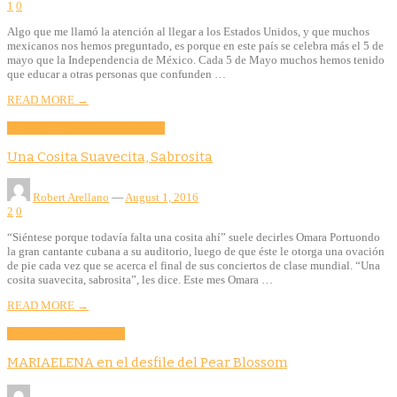
1
0
Algo que me llamó la atención al llegar a los Estados Unidos, y que muchos
mexicanos nos hemos preguntado, es porque en este país se celebra más el 5 de
mayo que la Independencia de México. Cada 5 de Mayo muchos hemos tenido
que educar a otras personas que confunden …
READ MORE →
Activities
Culture
Evento
Features
Una Cosita Suavecita, Sabrosita
Robert Arellano
—
August 1, 2016
2
0
“Siéntese porque todavía falta una cosita ahí” suele decirles Omara Portuondo
la gran cantante cubana a su auditorio, luego de que éste le otorga una ovación
de pie cada vez que se acerca el final de sus conciertos de clase mundial. “Una
cosita suavecita, sabrosita”, les dice. Este mes Omara …
READ MORE →
Activities
Culture
Evento
MARIAELENA en el desfile del Pear Blossom