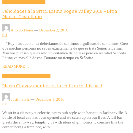
Community
Culture
Evento
Felicidades a la Srita. Latina Rogue Valley 2016 – Bitia
Macias Castellano
Alfredo Flores
—
December 2, 2016
0
1
“Hoy mas que nunca deberíamos de sentirnos orgullosos de ser latinos. Creo
que muchas personas no saben exactamente de que se trata Señorita Latina.
Muchos piensan que es solo un certamen de belleza pero en realidad Señorita
Latina va mas allá de eso. Durante mi tiempo en Señorita …
READ MORE →
Business
Culture
Features
Food
Mario Chavez manifests the culture of his past
Justin Styla
—
December 1, 2016
6
0
We sit in a classic yet eclectic, bistro pub-style wine bar out in Jacksonville. A
bottle of local cab has been opened and we catch up on our lives. A full bar
greets the entryway, tempting us with ideas of gin tonics… couches line the
corner facing a fireplace, with …