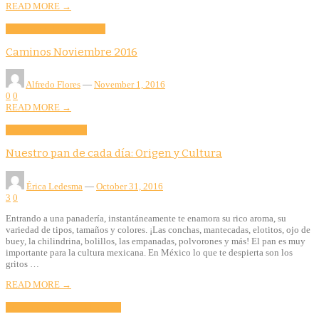
READ MORE →
Culture
Food
Print Archive
Caminos Noviembre 2016
Alfredo Flores
—
November 1, 2016
0
0
READ MORE →
Culture
Features
Food
Nuestro pan de cada día: Origen y Cultura
Érica Ledesma
—
October 31, 2016
3
0
Entrando a una panadería, instantáneamente te enamora su rico aroma, su
variedad de tipos, tamaños y colores. ¡Las conchas, mantecadas, elotitos, ojo de
buey, la chilindrina, bolillos, las empanadas, polvorones y más! El pan es muy
importante para la cultura mexicana. En México lo que te despierta son los
gritos …
READ MORE →
Community
Culture
Education