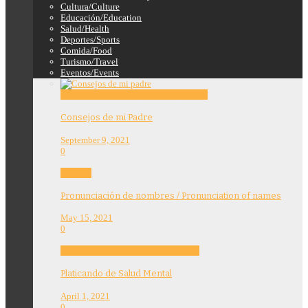
Cultura/Culture
Educación/Education
Salud/Health
Deportes/Sports
Comida/Food
Turismo/Travel
Eventos/Events
Education
Features
Opinion
Story Tellers
Consejos de mi Padre
September 9, 2021
0
Features
Pronunciación de nombres / Pronunciation of names
May 15, 2021
0
Community
Education
Features
Health
Platicando de Salud Mental
April 1, 2021
0