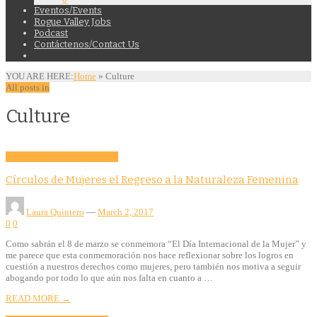
Eventos/Events
Rogue Valley Jobs
Podcast
Contáctenos/Contact Us
YOU ARE HERE:
Home
»
Culture
All posts in
Culture
Activities
Community
Culture
Círculos de Mujeres el Regreso a la Naturaleza Femenina
Laura Quintero
—
March 2, 2017
0
0
Como sabrán el 8 de marzo se conmemora “El Día Internacional de la Mujer” y
me parece que esta conmemoración nos hace reflexionar sobre los logros en
cuestión a nuestros derechos como mujeres, pero también nos motiva a seguir
abogando por todo lo que aún nos falta en cuanto a …
READ MORE →