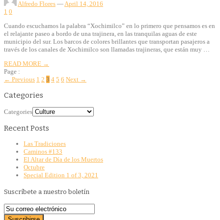
Alfredo Flores
—
April 14, 2016
1
0
Cuando escuchamos la palabra “Xochimilco” en lo primero que pensamos es en
el relajante paseo a bordo de una trajinera, en las tranquilas aguas de este
municipio del sur. Los barcos de colores brillantes que transportan pasajeros a
través de los canales de Xochimilco son llamadas trajineras, que están muy …
READ MORE →
Page :
← Previous
1
2
3
4
5
6
Next →
Categories
Categories
Recent Posts
Las Tradiciones
Caminos #133
El Altar de Día de los Muertos
Octubre
Special Edition 1 of 3, 2021
Suscríbete a nuestro boletín