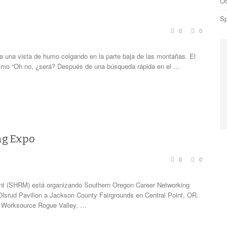
Oc
Sp
0
0
a una vista de humo colgando en la parte baja de las montañas. El
ismo “Oh no, ¿será? Después de una búsqueda rápida en el …
ng Expo
0
0
t (SHRM) está organizando Southern Oregon Career Networking
srud Pavilion a Jackson County Fairgrounds en Central Point, OR.
y Worksource Rogue Valley, …