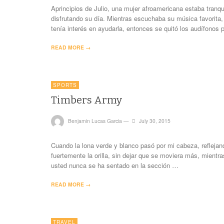
Aprincipios de Julio, una mujer afroamericana estaba tranq
disfrutando su día. Mientras escuchaba su música favorita,
tenía interés en ayudarla, entonces se quitó los audífonos
READ MORE →
SPORTS
Timbers Army
Benjamin Lucas Garcia
—
July 30, 2015
Cuando la lona verde y blanco pasó por mi cabeza, refleja
fuertemente la orilla, sin dejar que se moviera más, mien
usted nunca se ha sentado en la sección …
READ MORE →
TRAVEL