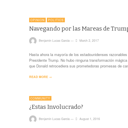
OPINION
POLITICS
Navegando por las Mareas de Trump
Benjamin Lucas Garcia
—
March 2, 2017
Hasta ahora la mayoría de los estadounidenses razonables
Presidente Trump. No hubo ninguna transformación mágica 
que Donald retrocediera sus prometedoras promesas de ca
READ MORE →
COMMUNITY
¿Estas Involucrado?
Benjamin Lucas Garcia
—
August 1, 2016