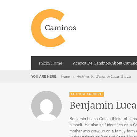
Inicio/Home
Acerca De Caminos/About Camin
Home
»
YOU ARE HERE:
Archives by: Benjamin Lucas Garcia
AUTHOR ARCHIVE
Benjamin Luca
Benjamin Lucas Garcia thinks of himsel
himself. He also self identifies as a 
mother who grew up on a family farm o
undergraduate at Portland State Unive