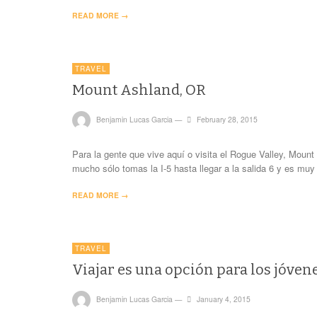
READ MORE →
TRAVEL
Mount Ashland, OR
Benjamin Lucas Garcia
—
February 28, 2015
Para la gente que vive aquí o visita el Rogue Valley, Moun
mucho sólo tomas la I-5 hasta llegar a la salida 6 y es muy f
READ MORE →
TRAVEL
Viajar es una opción para los jóven
Benjamin Lucas Garcia
—
January 4, 2015