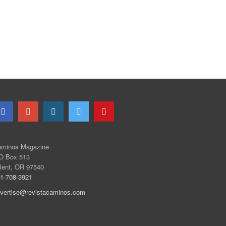
minos Magazine
O Box 513
lent, OR 97540
1-708-3921
vertise@revistacaminos.com