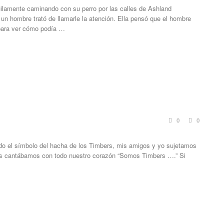
uilamente caminando con su perro por las calles de Ashland
 un hombre trató de llamarle la atención. Ella pensó que el hombre
 para ver cómo podía …
0
0
ndo el símbolo del hacha de los Timbers, mis amigos y yo sujetamos
tras cantábamos con todo nuestro corazón “Somos Timbers ….” Si