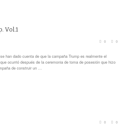
. Vol.1
0
0
 se han dado cuenta de que la campaña Trump es realmente el
que ocurrió después de la ceremonia de toma de posesión que hizo
mpaña de construir un …
0
0