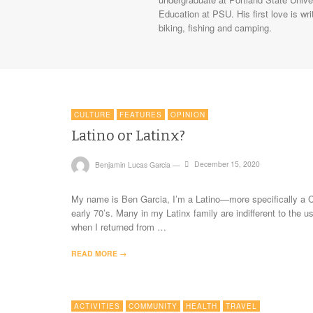
Education at PSU. His first love is wri
biking, fishing and camping.
CULTURE
FEATURES
OPINION
Latino or Latinx?
Benjamin Lucas Garcia
—
December 15, 2020
My name is Ben Garcia, I’m a Latino—more specifically a 
early 70’s. Many in my Latinx family are indifferent to the 
when I returned from …
READ MORE →
ACTIVITIES
COMMUNITY
HEALTH
TRAVEL