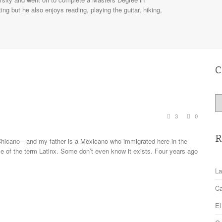
ting but he also enjoys reading, playing the guitar, hiking,
C
Ca
3
0
R
Chicano—and my father is a Mexicano who immigrated here in the
use of the term Latinx. Some don’t even know it exists. Four years ago
La
Ca
El