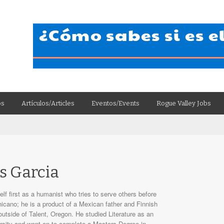
os
Artículos/Articles
Eventos/Events
Rogue Valley Jobs
s Garcia
f first as a humanist who tries to serve others before
Chicano; he is a product of a Mexican father and Finnish
utside of Talent, Oregon. He studied Literature as an
rsity and went on to complete a Masters Degree in