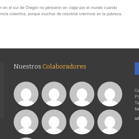
on en el sur de Oregón no pensaron en viajar por el mundo cuando
encia colectiva, porque muchos de nosotros crecimos en la pobreza,
Nuestros
Colaboradores
Ca
P.
Ta
54
ad