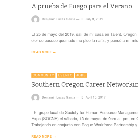
A prueba de Fuego para el Verano
Benjamin Lucas Garcia
—
July 8, 2019
El 25 de mayo del 2019, salí de mi casa en Talent, Oregon 
olor de bosque quemado me pico la nariz, y pensé a mí m
READ MORE →
COMMUNITY
EVENTO
JOBS
Southern Oregon Career Networki
Benjamin Lucas Garcia
—
April 15, 2017
El grupo local de Society for Human Resource Managemen
Expo (SOCNE) el sábado, 13 de mayo, de 9am a 1pm, en Ol
Trabajando en conjunto con Rogue Workforce Partnership 
READ MORE →