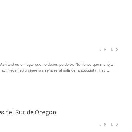
0
0
t Ashland es un lugar que no debes perderte. No tienes que manejar
ácil llegar, sólo sigue las señales al salir de la autopista. Hay …
es del Sur de Oregón
0
0