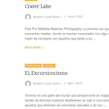
Crater Lake
Benjamin Lucas Garcia
—
June 2, 2015
Foto Por Matthew Newman Photography La primera vez que l
momentos irreales, donde se sienten conectados con algo 
tratan de compartir con aquellos que están a su …
READ MORE →
FEATURES
TRAVEL
EL Excursionismo
Benjamin Lucas Garcia
—
April 1, 2015
Vivimos en una parte del mundo que simplemente es mágic
fáciles de disfrutar nuestros alrededores es salir a una c
aquellos que disfrutan de caminatas casuales o tal vez …