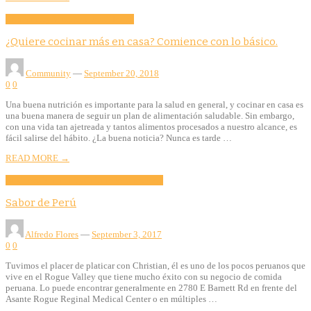
Community
Education
Food
Health
¿Quiere cocinar más en casa? Comience con lo básico.
Community
—
September 20, 2018
0
0
Una buena nutrición es importante para la salud en general, y cocinar en casa es
una buena manera de seguir un plan de alimentación saludable. Sin embargo,
con una vida tan ajetreada y tantos alimentos procesados a nuestro alcance, es
fácil salirse del hábito. ¿La buena noticia? Nunca es tarde …
READ MORE →
Business
Community
Culture
Features
Food
Sabor de Perú
Alfredo Flores
—
September 3, 2017
0
0
Tuvimos el placer de platicar con Christian, él es uno de los pocos peruanos que
vive en el Rogue Valley que tiene mucho éxito con su negocio de comida
peruana. Lo puede encontrar generalmente en 2780 E Barnett Rd en frente del
Asante Rogue Reginal Medical Center o en múltiples …