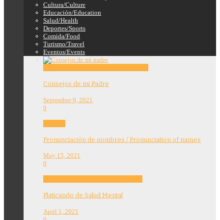
Cultura/Culture
Educación/Education
Salud/Health
Deportes/Sports
Comida/Food
Turismo/Travel
Eventos/Events
Education
Features
Opinion
Story Tellers
Consejos de mi Padre
September 9, 2021
0
Features
Pronunciación de nombres / Pronunciation of names
May 15, 2021
0
Community
Education
Features
Health
Platicando de Salud Mental
April 1, 2021
0