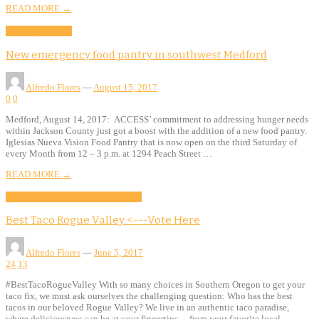
READ MORE →
Community
Food
New emergency food pantry in southwest Medford
Alfredo Flores
—
August 15, 2017
0
0
Medford, August 14, 2017: ACCESS’ commitment to addressing hunger needs
within Jackson County just got a boost with the addition of a new food pantry.
Iglesias Nueva Vision Food Pantry that is now open on the third Saturday of
every Month from 12 – 3 p.m. at 1294 Peach Street …
READ MORE →
Activities
Community
Features
Food
Best Taco Rogue Valley <---Vote Here
Alfredo Flores
—
June 5, 2017
24
13
#BestTacoRogueValley With so many choices in Southern Oregon to get your
taco fix, we must ask ourselves the challenging question: Who has the best
tacos in our beloved Rogue Valley? We live in an authentic taco paradise,
where deliciousness can be at your fingertips… from your favorite local