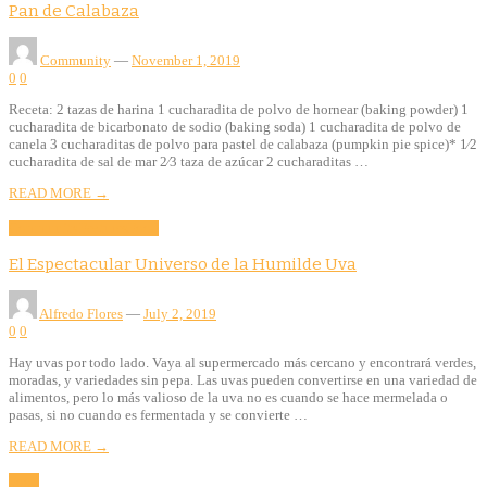
Pan de Calabaza
Community
—
November 1, 2019
0
0
Receta: 2 tazas de harina 1 cucharadita de polvo de hornear (baking powder) 1
cucharadita de bicarbonato de sodio (baking soda) 1 cucharadita de polvo de
canela 3 cucharaditas de polvo para pastel de calabaza (pumpkin pie spice)* 1⁄2
cucharadita de sal de mar 2⁄3 taza de azúcar 2 cucharaditas …
READ MORE →
Community
Features
Food
El Espectacular Universo de la Humilde Uva
Alfredo Flores
—
July 2, 2019
0
0
Hay uvas por todo lado. Vaya al supermercado más cercano y encontrará verdes,
moradas, y variedades sin pepa. Las uvas pueden convertirse en una variedad de
alimentos, pero lo más valioso de la uva no es cuando se hace mermelada o
pasas, si no cuando es fermentada y se convierte …
READ MORE →
Food