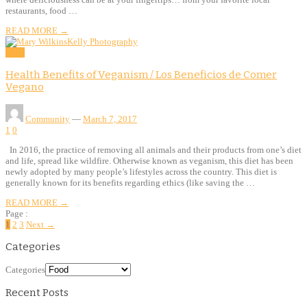
restaurants, food …
READ MORE →
Food
Health Benefits of Veganism / Los Beneficios de Comer
Vegano
Community
—
March 7, 2017
1
0
In 2016, the practice of removing all animals and their products from one’s diet
and life, spread like wildfire. Otherwise known as veganism, this diet has been
newly adopted by many people’s lifestyles across the country. This diet is
generally known for its benefits regarding ethics (like saving the …
READ MORE →
Page :
1
2
3
Next →
Categories
Categories
Recent Posts