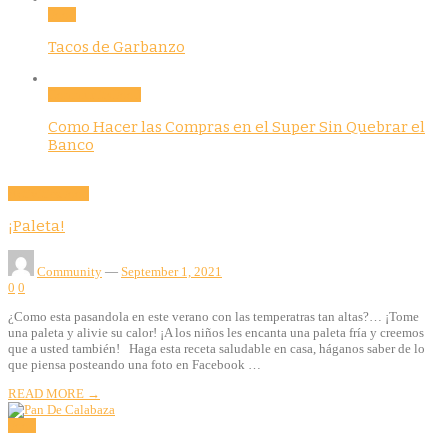
Food
Tacos de Garbanzo
Community
Food
Como Hacer las Compras en el Super Sin Quebrar el
Banco
Activities
Food
¡Paleta!
Community
—
September 1, 2021
0
0
¿Como esta pasandola en este verano con las temperatras tan altas?… ¡Tome
una paleta y alivie su calor! ¡A los niños les encanta una paleta fría y creemos
que a usted también! Haga esta receta saludable en casa, háganos saber de lo
que piensa posteando una foto en Facebook …
READ MORE →
Food