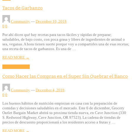
Tacos de Garbanzo
Community
—
December 10, 2018
0
0
Por ahí dicen qué hay recetas para tacos fáciles y rápidas de preparar;
saludables, de bajo costo, con poca grasa y libres de ingredientes de animal o
sea, veganas. A hora tienen suerte porque voy a compartirles una de esas recetas;
una receta de tacos de garbanzos. Es una de …
READ MORE →
Community
Food
Como Hacer las Compras en el Super Sin Quebrar el Banco
Community
—
December 4, 2018
0
0
Los buenos hábitos de nutrición empiezan en casa con la preparación de
comidas y decisiones saludables en el mercado. Este 6 de diciembre, Grocery
Outlet Bargain Market abrirá su proxima tienda nueva, en Cave Junction (330
S. Redwood Highway, Cave Junction, OR 97523). La cadena de tiendas de
precios de descuento proporcionará a los residentes acceso a frutas y …
READ MORE →