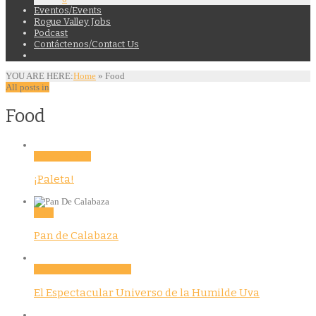
Eventos/Events
Rogue Valley Jobs
Podcast
Contáctenos/Contact Us
YOU ARE HERE:
Home
»
Food
All posts in
Food
Activities
Food
¡Paleta!
Food
Pan de Calabaza
Community
Features
Food
El Espectacular Universo de la Humilde Uva