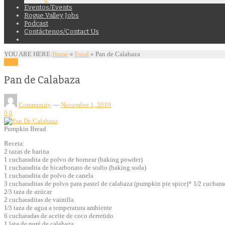
Eventos/Events
Rogue Valley Jobs
Podcast
Contáctenos/Contact Us
YOU ARE HERE:
Home
»
Food
»
Pan de Calabaza
Food
Pan de Calabaza
Community
—
November 1, 2019
0
0
Pumpkin Bread
Receta:
2 tazas de harina
1 cucharadita de polvo de hornear (baking powder)
1 cucharadita de bicarbonato de sodio (baking soda)
1 cucharadita de polvo de canela
3 cucharaditas de polvo para pastel de calabaza (pumpkin pie spice)* 1⁄2 cucharad
2⁄3 taza de azúcar
2 cucharaditas de vainilla
1⁄3 taza de agua a temperatura ambiente
6 cucharadas de aceite de coco derretido
1 lata de puré de calabaza