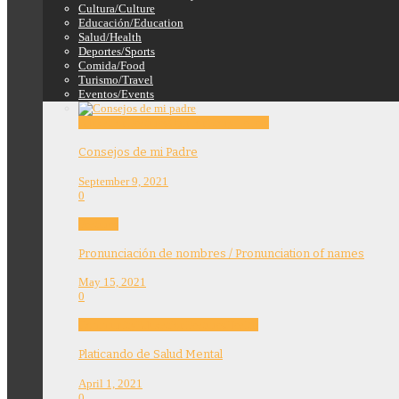
Cultura/Culture
Educación/Education
Salud/Health
Deportes/Sports
Comida/Food
Turismo/Travel
Eventos/Events
Education
Features
Opinion
Story Tellers
Consejos de mi Padre
September 9, 2021
0
Features
Pronunciación de nombres / Pronunciation of names
May 15, 2021
0
Community
Education
Features
Health
Platicando de Salud Mental
April 1, 2021
0