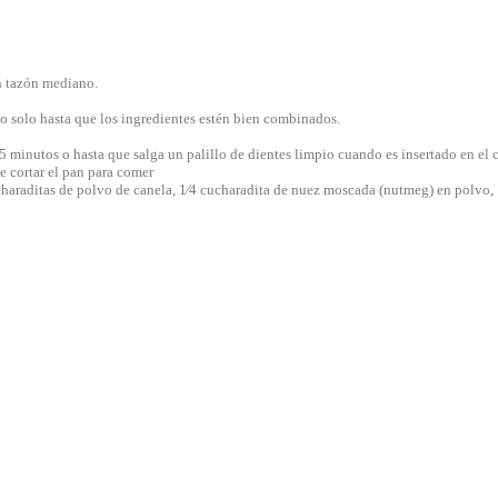
un tazón mediano.
do solo hasta que los ingredientes estén bien combinados.
minutos o hasta que salga un palillo de dientes limpio cuando es insertado en el c
de cortar el pan para comer
ucharaditas de polvo de canela, 1⁄4 cucharadita de nuez moscada (nutmeg) en polvo, 