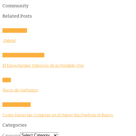
Community
Related Posts
Activities
Food
¡Paleta!
Community
Features
Food
El Espectacular Universo de la Humilde Uva
Food
Tacos de Garbanzo
Community
Food
Como Hacer las Compras en el Super Sin Quebrar el Banco
Categories
Categories