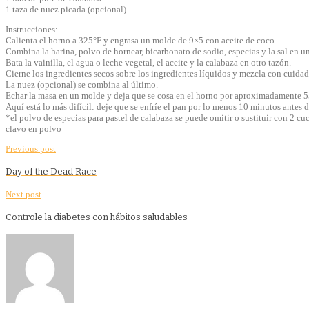
1 taza de nuez picada (opcional)
Instrucciones:
Calienta el horno a 325​°F y engrasa un molde de 9×5 con aceite de coco.
Combina la harina, polvo de hornear, bicarbonato de sodio, especias y la sal en 
Bata la vainilla, el agua o leche vegetal, el aceite y la calabaza en otro tazón.
Cierne los ingredientes secos sobre los ingredientes líquidos y mezcla con cuida
La nuez (opcional) se combina al último.
Echar la masa en un molde y deja que se cosa en el horno por aproximadamente 55 
Aquí está lo más difícil: deje que se enfríe el pan por lo menos 10 minutos antes 
*el polvo de especias para pastel de calabaza se puede omitir o sustituir con 2 c
clavo en polvo
Previous post
Day of the Dead Race
Next post
Controle la diabetes con hábitos saludables