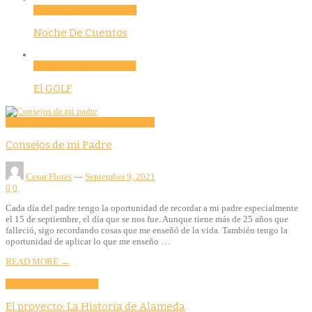
Culture
Evento
Story Tellers
Noche De Cuentos
Features
Sports
Story Tellers
El GOLF
Education
Features
Opinion
Story Tellers
Consejos de mi Padre
Cesar Flores
—
September 9, 2021
0
0
Cada día del padre tengo la oportunidad de recordar a mi padre especialmente
el 15 de septiembre, el día que se nos fue. Aunque tiene más de 25 años que
falleció, sigo recordando cosas que me enseñó de la vida. También tengo la
oportunidad de aplicar lo que me enseño …
READ MORE →
Community
Story Tellers
El proyecto: La Historia de Alameda