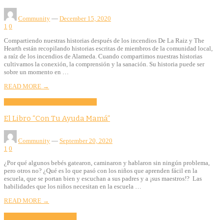
Community
—
December 15, 2020
1
0
Compartiendo nuestras historias después de los incendios De La Raiz y The
Hearth están recopilando historias escritas de miembros de la comunidad local,
a raíz de los incendios de Alameda. Cuando compartimos nuestras historias
cultivamos la conexión, la comprensión y la sanación. Su historia puede ser
sobre un momento en …
READ MORE →
Community
Education
Story Tellers
El Libro “Con Tu Ayuda Mamá”
Community
—
September 20, 2020
1
0
¿Por qué algunos bebés gatearon, caminaron y hablaron sin ningún problema,
pero otros no? ¿Qué es lo que pasó con los niños que aprenden fácil en la
escuela, que se portan bien y escuchan a sus padres y a ¡sus maestros!? Las
habilidades que los niños necesitan en la escuela …
READ MORE →
Culture
Evento
Story Tellers