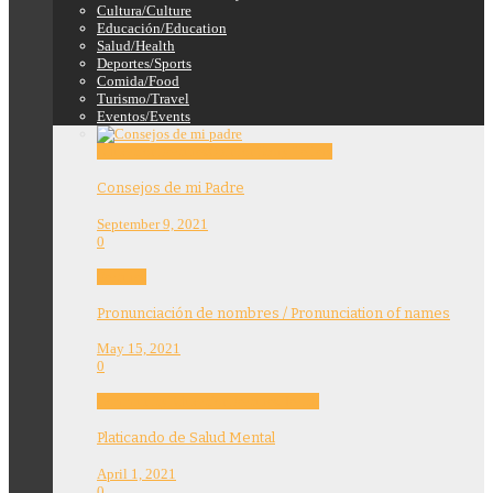
Cultura/Culture
Educación/Education
Salud/Health
Deportes/Sports
Comida/Food
Turismo/Travel
Eventos/Events
Education
Features
Opinion
Story Tellers
Consejos de mi Padre
September 9, 2021
0
Features
Pronunciación de nombres / Pronunciation of names
May 15, 2021
0
Community
Education
Features
Health
Platicando de Salud Mental
April 1, 2021
0