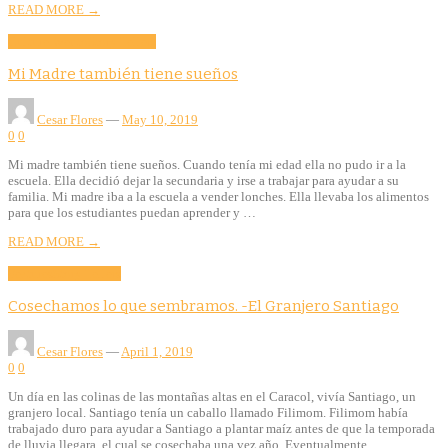
READ MORE →
Culture
Evento
Story Tellers
Mi Madre también tiene sueños
Cesar Flores
—
May 10, 2019
0
0
Mi madre también tiene sueños. Cuando tenía mi edad ella no pudo ir a la
escuela. Ella decidió dejar la secundaria y irse a trabajar para ayudar a su
familia. Mi madre iba a la escuela a vender lonches. Ella llevaba los alimentos
para que los estudiantes puedan aprender y …
READ MORE →
Features
Story Tellers
Cosechamos lo que sembramos. -El Granjero Santiago
Cesar Flores
—
April 1, 2019
0
0
Un día en las colinas de las montañas altas en el Caracol, vivía Santiago, un
granjero local. Santiago tenía un caballo llamado Filimom. Filimom había
trabajado duro para ayudar a Santiago a plantar maíz antes de que la temporada
de lluvia llegara, el cual se cosechaba una vez año. Eventualmente …