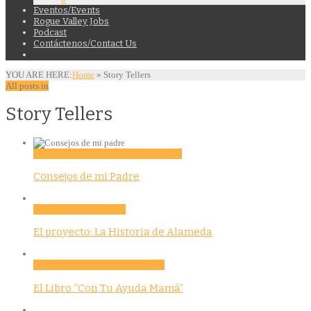
Eventos/Events
Rogue Valley Jobs
Podcast
Contáctenos/Contact Us
YOU ARE HERE:
Home
»
Story Tellers
All posts in
Story Tellers
Education
Features
Opinion
Story Tellers
Consejos de mi Padre
Community
Story Tellers
El proyecto: La Historia de Alameda
Community
Education
Story Tellers
El Libro “Con Tu Ayuda Mamá”