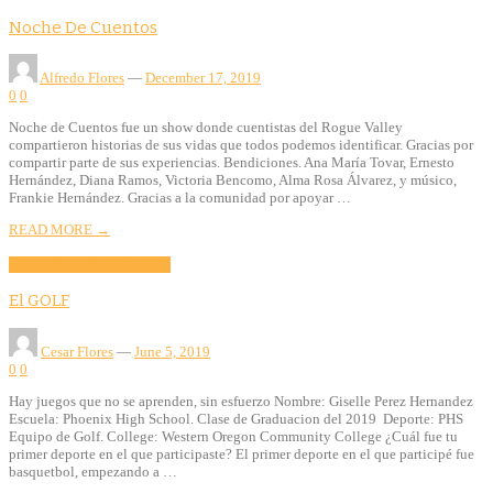
Noche De Cuentos
Alfredo Flores
—
December 17, 2019
0
0
Noche de Cuentos fue un show donde cuentistas del Rogue Valley
compartieron historias de sus vidas que todos podemos identificar. Gracias por
compartir parte de sus experiencias. Bendiciones. Ana María Tovar, Ernesto
Hernández, Diana Ramos, Victoria Bencomo, Alma Rosa Álvarez, y músico,
Frankie Hernández. Gracias a la comunidad por apoyar …
READ MORE →
Features
Sports
Story Tellers
El GOLF
Cesar Flores
—
June 5, 2019
0
0
Hay juegos que no se aprenden, sin esfuerzo Nombre: Giselle Perez Hernandez
Escuela: Phoenix High School. Clase de Graduacion del 2019 Deporte: PHS
Equipo de Golf. College: Western Oregon Community College ¿Cuál fue tu
primer deporte en el que participaste? El primer deporte en el que participé fue
basquetbol, empezando a …