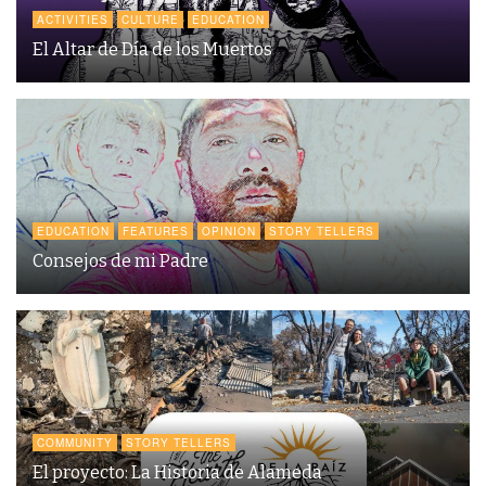
ACTIVITIES
CULTURE
EDUCATION
El Altar de Día de los Muertos
EDUCATION
FEATURES
OPINION
STORY TELLERS
Consejos de mi Padre
COMMUNITY
STORY TELLERS
El proyecto: La Historia de Alameda