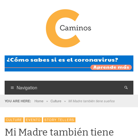
Navigation
Home
»
Culture
»
YOU ARE HERE:
Mi Madre también tiene sueños
CULTURE
EVENTO
STORY TELLERS
Mi Madre también tiene