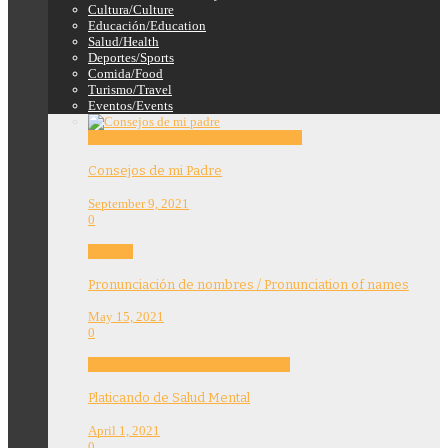
Cultura/Culture
Educación/Education
Salud/Health
Deportes/Sports
Comida/Food
Turismo/Travel
Eventos/Events
Education
Features
Opinion
Story Tellers
Consejos de mi Padre
September 9, 2021
0
Features
Pronunciación de nombres / Pronunciation of names
May 15, 2021
0
Community
Education
Features
Health
Platicando de Salud Mental
April 1, 2021
0