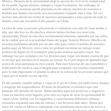
México. Después de la universidad elegí la opción de vivir en la ciudad natal
de mi padre, Aguascalientes, trabajar y viajar localmente. Sin embargo, la
semilla de la aventura quedó plantada en mi cabeza, muchos de nosotros a
medida que fuimos creciendo nos encontramos viajando más y más. Tal vez
incluso más allá de las tierras de nuestros antepasados a otros países de todo el
mundo como me encontré el año pasado en China.
La idea de unas vacaciones placenteras es realmente una idea de clase media o
alta, que aún hoy en día muchos obreros latinos luchan con tener esta
oportunidad. Pensé en esta idea recientemente mientras caminaba por las calles
de la ciudad que en la actualidad llamo mi hogar, Torreón México. Muchos de
nosotros podríamos ahorrar por un año sólo para visitar el pueblo de nuestros
padres aquí en México, otros como yo podrían encontrar un trabajo como
profesor de Inglés en el extranjero para poder realizar nuestros viajes. Sin
embargo los que contamos con los recursos para viajar nos damos cuenta de que
es un lujo que muchos en el mundo no tienen. Es el privilegio de aprender más
acerca de otras personas en otros países. Para traer historias de sus costumbres y
tradiciones de vuelta a casa a Oregón para compartir con nuestra comunidad,
pero lo más importante es plantar la idea en la cabeza de los jóvenes latinos que
viajar por el mundo es una opción.
El año pasado, cuando trabajé y viajé en el sur de China, las tradiciones, rituales
y lenguaje me sorprendieron. El ritmo de desarrollo económico que está
pasando allí abrumó mi mente. Había muchos aspectos positivos y negativos
como en muchos otros lugares, pero sólo ser capaz de tener la oportunidad de
viajar a Asia, hablar con los lugareños, y experimentar diferentes culturas
orientales expandió aún más mi criterio y me hicieron más sabio. Ahora que
estoy de vuelta en México, trabajando con estudiantes mexicanos de nuevo y
compartiendo esas experiencias de viajar en la tierra del dragón, me doy cuenta