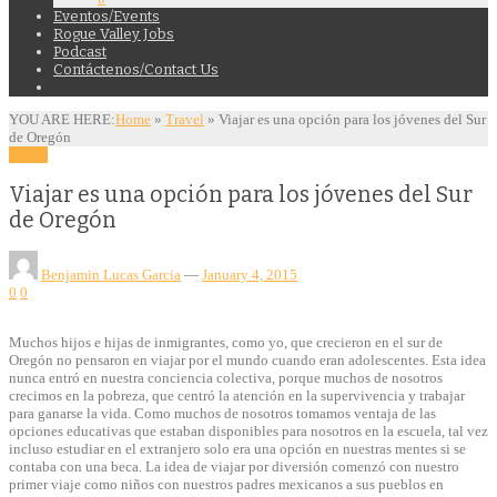
Eventos/Events
Rogue Valley Jobs
Podcast
Contáctenos/Contact Us
YOU ARE HERE:
Home
»
Travel
»
Viajar es una opción para los jóvenes del Sur
de Oregón
Travel
Viajar es una opción para los jóvenes del Sur
de Oregón
Benjamin Lucas Garcia
—
January 4, 2015
0
0
Muchos hijos e hijas de inmigrantes, como yo, que crecieron en el sur de
Oregón no pensaron en viajar por el mundo cuando eran adolescentes. Esta idea
nunca entró en nuestra conciencia colectiva, porque muchos de nosotros
crecimos en la pobreza, que centró la atención en la supervivencia y trabajar
para ganarse la vida. Como muchos de nosotros tomamos ventaja de las
opciones educativas que estaban disponibles para nosotros en la escuela, tal vez
incluso estudiar en el extranjero solo era una opción en nuestras mentes si se
contaba con una beca. La idea de viajar por diversión comenzó con nuestro
primer viaje como niños con nuestros padres mexicanos a sus pueblos en