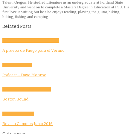
Talent, Oregon. He studied Literature as an undergraduate at Portland State
University and went on to complete a Masters Degree in Education at PSU. His
first love is writing but he also enjoys reading, playing the guitar, hiking,
biking, fishing and camping.
Related Posts
Activities
Community
Health
Travel
A prueba de Fuego para el Verano
Community
Travel
Podcast – Dave Monroe
Caminos Podcast
Sports
Travel
Boston Bound
Print Archive
Travel
Revista Caminos Junio 2016
Categories