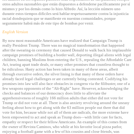
otros adultos razonables que están dispuestos a defenderse pacíficamente por sí
mismos y por los demás como lo hizo Alfredo. Así, la lección número uno
durante estos tiempos difíciles será hablar respetuosamente contra la injusticia
racial dondequiera que se manifieste en nuestras comunidades, porque
seguramente habrá más de este tipo de bombas por venir.
English Version
By now most reasonable Americans have realized that Campaign Trump is
really President Trump. There was no magical transformation that happened
after the swearing-in ceremony that caused Donald to walk back his implausible
campaign promises of building a border wall, deporting illegal aliens with legal
children, banning Muslims from entering the U.S., repealing the Affordable Care
Act, tearing apart trade deals, or many other promises that countless thought to
be ridiculous. Hasty action has been taken in many of these areas, albeit
through executive orders, the silver lining is that many of these orders have
already faced legal challenges or are currently being contested. Codifying his
promises into law will also face obstacles in congress via the filibuster, one of a
few weapons opponents of the “Alt-Right” have. However, acknowledging the
checks and balances of our democracy does little to alleviate the
apprehensiveness of roughly 166 million adults that either did not vote for
Trump or did not vote at all. There is also anxiety revolving around the uneasy
feeling about how to get along with the 63 million people out there that did
vote for him, because while not all of them are radicals, the more extreme have
been empowered to act and speak as Trump does—with little care for facts,
empathy or respect for their fellow Americans. An example of this comes from
the owner of Revista Caminos, who while at his favorite local pizza parlor,
enjoying a football game with a few of his cousins and close friends, was