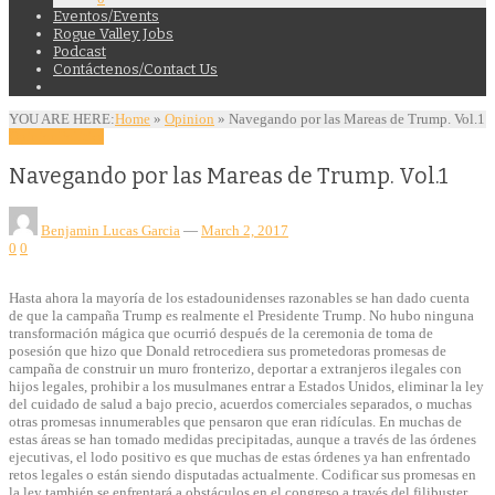
Eventos/Events
Rogue Valley Jobs
Podcast
Contáctenos/Contact Us
YOU ARE HERE:
Home
»
Opinion
»
Navegando por las Mareas de Trump. Vol.1
Opinion
Politics
Navegando por las Mareas de Trump. Vol.1
Benjamin Lucas Garcia
—
March 2, 2017
0
0
Hasta ahora la mayoría de los estadounidenses razonables se han dado cuenta
de que la campaña Trump es realmente el Presidente Trump. No hubo ninguna
transformación mágica que ocurrió después de la ceremonia de toma de
posesión que hizo que Donald retrocediera sus prometedoras promesas de
campaña de construir un muro fronterizo, deportar a extranjeros ilegales con
hijos legales, prohibir a los musulmanes entrar a Estados Unidos, eliminar la ley
del cuidado de salud a bajo precio, acuerdos comerciales separados, o muchas
otras promesas innumerables que pensaron que eran ridículas. En muchas de
estas áreas se han tomado medidas precipitadas, aunque a través de las órdenes
ejecutivas, el lodo positivo es que muchas de estas órdenes ya han enfrentado
retos legales o están siendo disputadas actualmente. Codificar sus promesas en
la ley también se enfrentará a obstáculos en el congreso a través del filibuster