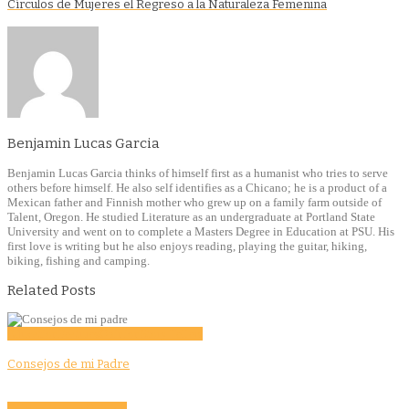
Círculos de Mujeres el Regreso a la Naturaleza Femenina
Benjamin Lucas Garcia
Benjamin Lucas Garcia thinks of himself first as a humanist who tries to serve
others before himself. He also self identifies as a Chicano; he is a product of a
Mexican father and Finnish mother who grew up on a family farm outside of
Talent, Oregon. He studied Literature as an undergraduate at Portland State
University and went on to complete a Masters Degree in Education at PSU. His
first love is writing but he also enjoys reading, playing the guitar, hiking,
biking, fishing and camping.
Related Posts
Education
Features
Opinion
Story Tellers
Consejos de mi Padre
Culture
Features
Opinion