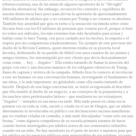
(obstruccionista), una de las armas de algunos opositores de la “Alt-right”
(derecha alternativa). Sin embargo, reconocer los controles y equilibrios de
nuestra democracia hace poco para aliviar la aprensión de aproximadamente
166 millones de adultos que o no votaron por Trump o no votaron en absoluto.
También hay ansiedad que gira en torno a la sensación incómoda sobre cómo
llevarse bien con los 63 millones de personas que votaron por él, porque si bien
no todos son radicales, los más extremos han sido facultados para actuar y
hablar como lo hace Trump, con poco cuidado por los hechos, la empatía o el
respeto por sus compatriotas estadounidenses. Un ejemplo de esto proviene del
dueño de la Revista Caminos, quien mientras estaba en su pizzería local
favorita, disfrutando de un partido de fútbol con unos cuantos de sus primos y
amigos íntimos, fue interrumpido por otro cliente que decía descaradamente
cosas como … hey… ilegales “. Ella estaba tratando de llamar la atención del
grupo con esto y una discurso maniaco de los eslóganes ofensivos de Trump,
frases de captura y retórica de la campaña. Alfredo hizo lo correcto al involucrar
a este ser humano en una conversación humana, investigando el fundamento de
sus ideas, y lo más importante, no gritándole como ella estaba tratando de
hacerle. Después de una larga conversación, se sintió avergonzada al descubrir
que ella insultó al dueño de un negocio, a un consejero de la preparatoria y a
los muchos otros profesionales latinos – que resultaron no ser extranjeros
“ilegales” – sentados en esa mesa esa tarde. Más tarde pensó en cómo era la
primera vez en toda su vida, nacido y criado en el sur de Oregon, que un adulto
abiertamente lo involucraba en público con declaraciones racistas manifiestas
que no estaban veladas en comedia, o más tarde disculpadas “como solo era una
broma,” como algunos compañeros de su escuela primaria trataron de hacer
cuando fueron interrogados por adultos acerca de sus comentarios infantiles
cuando era un niño. No hay monitores en el patio de recreo o maestros para que
los adultos en los espacios públicos sean responsables de sus palabras, excepto