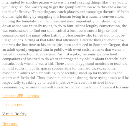
interrupted by another patron who was brazenly saying things like “hey you…
you illegals”. She was trying to get the group’s attention with this and a manic
tirade of offensive Trump slogans, catch phrases and campaign rhetoric. Alfredo
did the right thing by engaging this human being in a humane conversation,
probing the foundation of her ideas, and most importantly not shouting her
down as she was initially trying to do to him. After a lengthy conversation, she
was embarrassed to find out she insulted a business owner, a high school
counselor, and the many other Latino professionals–who turned out to not be
illegal aliens–sitting at that table that afternoon. Later he thought about how
this was the first time in his entire life, born and raised in Southern Oregon, that
an adult openly engaged him in public with overt racist remarks that weren’t
veiled in comedy, or later excused “as just a joke,” as some grade-school
companions of his tried to do when interrogated by adults about their childish
remarks back when he was a kid. There are no playground monitors or teachers
to hold adults in public spaces accountable for their words, except other
reasonable adults who are willing to peacefully stand up for themselves and
others as Alfredo did. Thus, lesson number one during these trying times will be
respectfully speaking up to racial injustice wherever it is uttered in our
communities, because there will surely be more of this kind of bombast to come.
Listen to JPR interview
Previous post
Virtual Reality
Next post