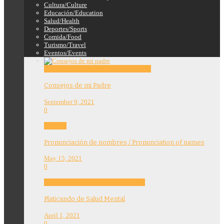
Cultura/Culture
Educación/Education
Salud/Health
Deportes/Sports
Comida/Food
Turismo/Travel
Eventos/Events
Education
Features
Opinion
Story Tellers
Consejos de mi Padre
September 9, 2021
0
Features
Pronunciación de nombres / Pronunciation of names
May 15, 2021
0
Community
Education
Features
Health
Platicando de Salud Mental
April 1, 2021
0