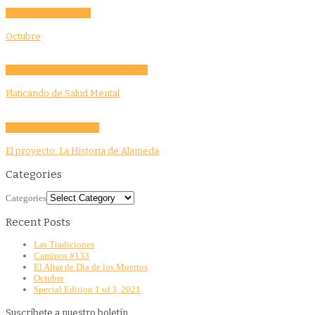
Community
Education
Octubre
Community
Education
Features
Health
Platicando de Salud Mental
Community
Story Tellers
El proyecto: La Historia de Alameda
Categories
Categories
Recent Posts
Las Tradiciones
Caminos #133
El Altar de Día de los Muertos
Octubre
Special Edition 1 of 3, 2021
Suscríbete a nuestro boletín