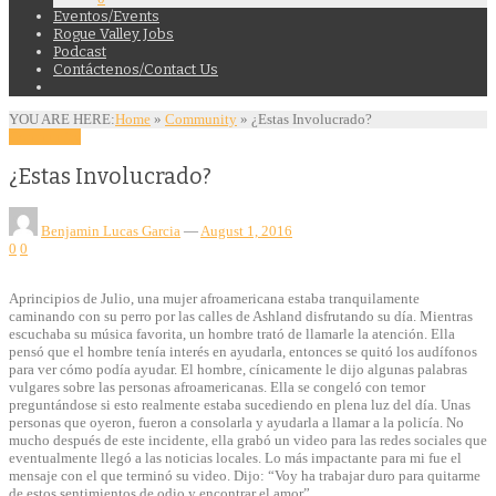
Eventos/Events
Rogue Valley Jobs
Podcast
Contáctenos/Contact Us
YOU ARE HERE:
Home
»
Community
»
¿Estas Involucrado?
Community
¿Estas Involucrado?
Benjamin Lucas Garcia
—
August 1, 2016
0
0
Aprincipios de Julio, una mujer afroamericana estaba tranquilamente
caminando con su perro por las calles de Ashland disfrutando su día. Mientras
escuchaba su música favorita, un hombre trató de llamarle la atención. Ella
pensó que el hombre tenía interés en ayudarla, entonces se quitó los audífonos
para ver cómo podía ayudar. El hombre, cínicamente le dijo algunas palabras
vulgares sobre las personas afroamericanas. Ella se congeló con temor
preguntándose si esto realmente estaba sucediendo en plena luz del día. Unas
personas que oyeron, fueron a consolarla y ayudarla a llamar a la policía. No
mucho después de este incidente, ella grabó un video para las redes sociales que
eventualmente llegó a las noticias locales. Lo más impactante para mi fue el
mensaje con el que terminó su video. Dijo: “Voy ha trabajar duro para quitarme
de estos sentimientos de odio y encontrar el amor”.