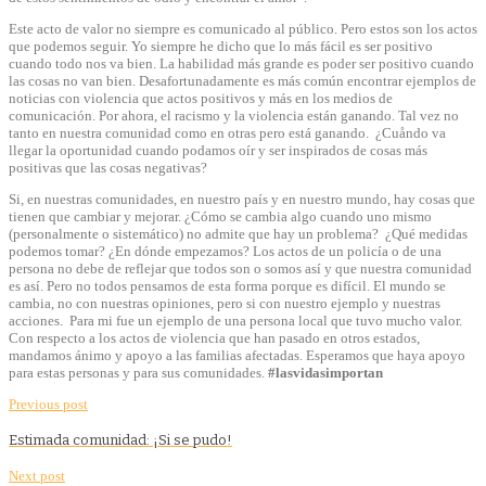
Este acto de valor no siempre es comunicado al público. Pero estos son los actos
que podemos seguir. Yo siempre he dicho que lo más fácil es ser positivo
cuando todo nos va bien. La habilidad más grande es poder ser positivo cuando
las cosas no van bien. Desafortunadamente es más común encontrar ejemplos de
noticias con violencia que actos positivos y más en los medios de
comunicación. Por ahora, el racismo y la violencia están ganando. Tal vez no
tanto en nuestra comunidad como en otras pero está ganando. ¿Cuåndo va
llegar la oportunidad cuando podamos oír y ser inspirados de cosas más
positivas que las cosas negativas?
Si, en nuestras comunidades, en nuestro país y en nuestro mundo, hay cosas que
tienen que cambiar y mejorar. ¿Cómo se cambia algo cuando uno mismo
(personalmente o sistemático) no admite que hay un problema? ¿Qué medidas
podemos tomar? ¿En dónde empezamos? Los actos de un policía o de una
persona no debe de reflejar que todos son o somos así y que nuestra comunidad
es así. Pero no todos pensamos de esta forma porque es difícil. El mundo se
cambia, no con nuestras opiniones, pero si con nuestro ejemplo y nuestras
acciones. Para mi fue un ejemplo de una persona local que tuvo mucho valor.
Con respecto a los actos de violencia que han pasado en otros estados,
mandamos ánimo y apoyo a las familias afectadas. Esperamos que haya apoyo
para estas personas y para sus comunidades.
#lasvidasimportan
Previous post
Estimada comunidad: ¡Si se pudo!
Next post