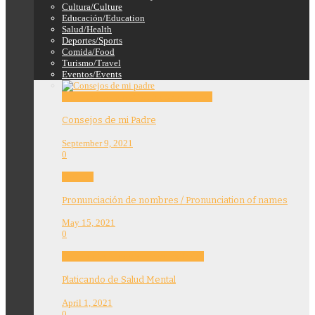
Cultura/Culture
Educación/Education
Salud/Health
Deportes/Sports
Comida/Food
Turismo/Travel
Eventos/Events
Education
Features
Opinion
Story Tellers
Consejos de mi Padre
September 9, 2021
0
Features
Pronunciación de nombres / Pronunciation of names
May 15, 2021
0
Community
Education
Features
Health
Platicando de Salud Mental
April 1, 2021
0