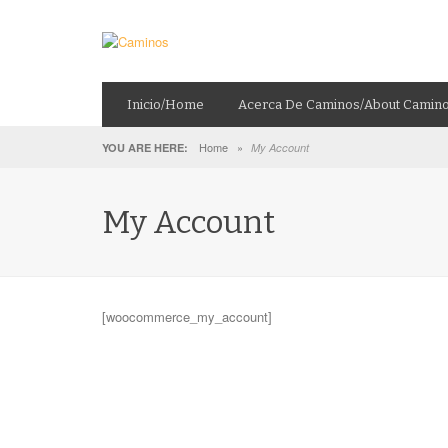
Inicio/Home
Acerca De Caminos/About Camin
Home
»
YOU ARE HERE:
My Account
My Account
[woocommerce_my_account]