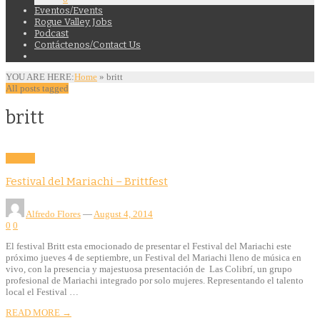
Eventos/Events
Rogue Valley Jobs
Podcast
Contáctenos/Contact Us
YOU ARE HERE:
Home
»
britt
All posts tagged
britt
Culture
Festival del Mariachi – Brittfest
Alfredo Flores
—
August 4, 2014
0
0
El festival Britt esta emocionado de presentar el Festival del Mariachi este
próximo jueves 4 de septiembre, un Festival del Mariachi lleno de música en
vivo, con la presencia y majestuosa presentación de Las Colibrí, un grupo
profesional de Mariachi integrado por solo mujeres. Representando el talento
local el Festival …
READ MORE →