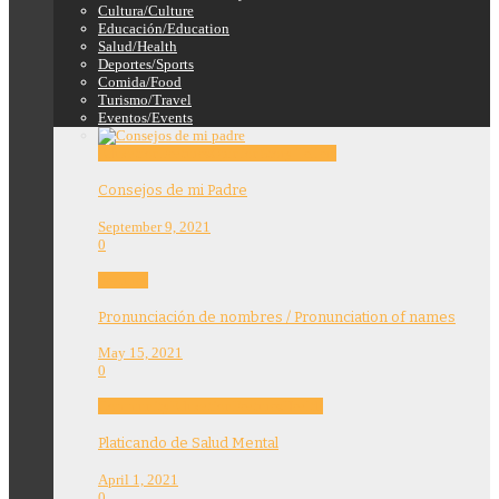
Cultura/Culture
Educación/Education
Salud/Health
Deportes/Sports
Comida/Food
Turismo/Travel
Eventos/Events
Education
Features
Opinion
Story Tellers
Consejos de mi Padre
September 9, 2021
0
Features
Pronunciación de nombres / Pronunciation of names
May 15, 2021
0
Community
Education
Features
Health
Platicando de Salud Mental
April 1, 2021
0