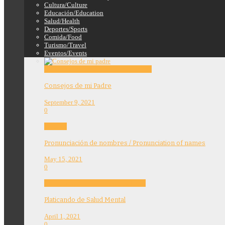
Cultura/Culture
Educación/Education
Salud/Health
Deportes/Sports
Comida/Food
Turismo/Travel
Eventos/Events
Education
Features
Opinion
Story Tellers
Consejos de mi Padre
September 9, 2021
0
Features
Pronunciación de nombres / Pronunciation of names
May 15, 2021
0
Community
Education
Features
Health
Platicando de Salud Mental
April 1, 2021
0