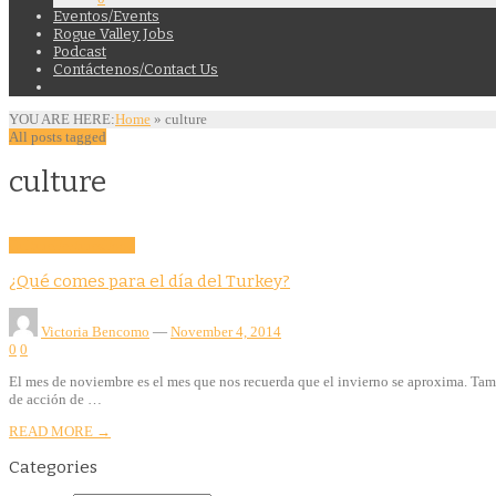
Eventos/Events
Rogue Valley Jobs
Podcast
Contáctenos/Contact Us
YOU ARE HERE:
Home
»
culture
All posts tagged
culture
Culture
Features
Food
¿Qué comes para el día del Turkey?
Victoria Bencomo
—
November 4, 2014
0
0
El mes de noviembre es el mes que nos recuerda que el invierno se aproxima. Tamb
de acción de …
READ MORE →
Categories