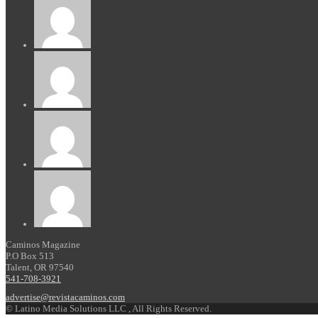
Caminos Magazine
P.O Box 513
Talent, OR 97540
541-708-3921
advertise@revistacaminos.com
© Latino Media Solutions LLC , All Rights Reserved.