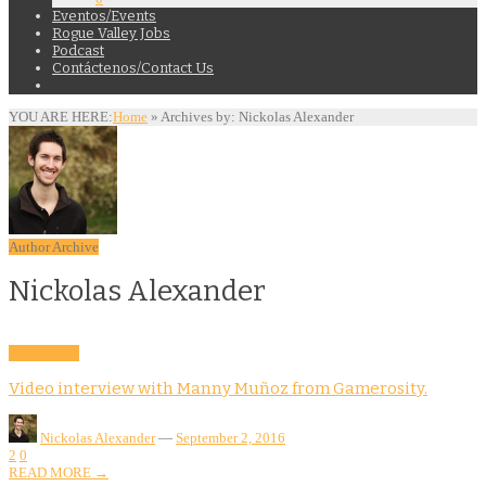
Eventos/Events
Rogue Valley Jobs
Podcast
Contáctenos/Contact Us
YOU ARE HERE:
Home
»
Archives by: Nickolas Alexander
Author Archive
Nickolas Alexander
Community
Video interview with Manny Muñoz from Gamerosity.
Nickolas Alexander
—
September 2, 2016
2
0
READ MORE →