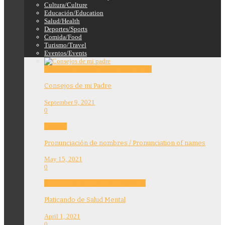
Cultura/Culture
Educación/Education
Salud/Health
Deportes/Sports
Comida/Food
Turismo/Travel
Eventos/Events
Education
Features
Opinion
Story Tellers
Consejos de mi Padre
September 9, 2021
0
Features
Pronunciación de nombres / Pronunciation of names
May 15, 2021
0
Community
Education
Features
Health
Platicando de Salud Mental
April 1, 2021
0