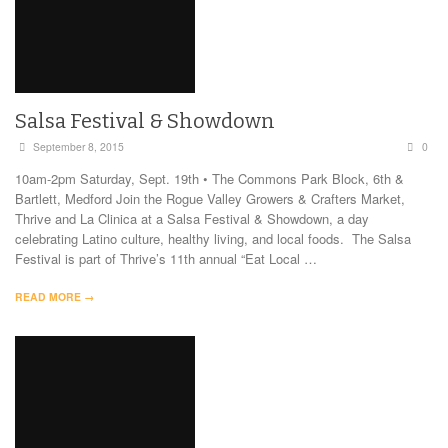
Salsa Festival & Showdown
September 8, 2015
0
10am-2pm Saturday, Sept. 19th • The Commons Park Block, 6th &
Bartlett, Medford Join the Rogue Valley Growers & Crafters Market,
Thrive and La Clinica at a Salsa Festival & Showdown, a day
celebrating Latino culture, healthy living, and local foods. The Salsa
Festival is part of Thrive’s 11th annual “Eat Local …
READ MORE →