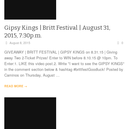
Gipsy Kings | Britt Festival | August 31,
2015, 7:30p.m.
August 8, 2015
0
GIVEAWAY | BRITT FESTIVAL | GIPSY KINGS on 8.31.15 | Giving
away Two 2-Ticket Prizes! Enter to WIN before 8.10.15 @ 10pm. To
Enter:1. LIKE this video post.2. Write "I want to see the GIPSY KINGS"
in the comment section below & hashtag #brittfestGoodluck! Posted by
Caminos on Thursday, August …
READ MORE →