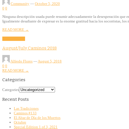
Community
—
October 5, 2020
0
0
Ninguna descripción usada puede resumir adecuadamente la desesperación que ens
Igualmente desafiante de expresar es la enorme gratitud hacia los socorristas, lo
READ MORE →
Uncategorized
August/July Caminos 2018
Alfredo Flores
—
August 5, 2018
0
0
READ MORE →
Categories
Categories
Recent Posts
Las Tradiciones
Caminos #133
El Altar de Día de los Muertos
Octubre
Special Edition 1 of 3, 2021