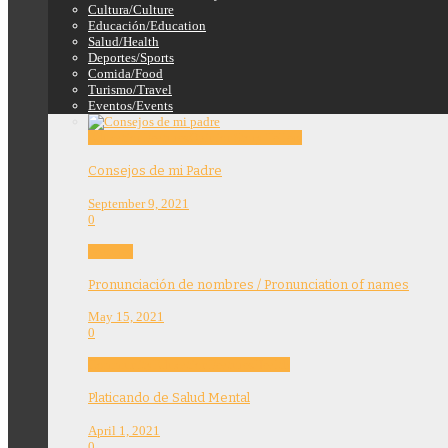
Cultura/Culture
Educación/Education
Salud/Health
Deportes/Sports
Comida/Food
Turismo/Travel
Eventos/Events
Education
Features
Opinion
Story Tellers
Consejos de mi Padre
September 9, 2021
0
Features
Pronunciación de nombres / Pronunciation of names
May 15, 2021
0
Community
Education
Features
Health
Platicando de Salud Mental
April 1, 2021
0