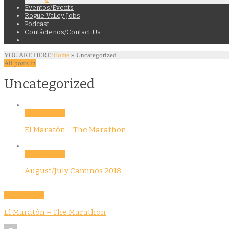
Eventos/Events
Rogue Valley Jobs
Podcast
Contáctenos/Contact Us
YOU ARE HERE:
Home
»
Uncategorized
All posts in
Uncategorized
Uncategorized
El Maratón – The Marathon
Uncategorized
August/July Caminos 2018
Uncategorized
El Maratón – The Marathon