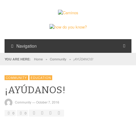
Navigation
Home
»
Community
»
YOU ARE HERE:
¡AYÚDANOS!
COMMUNITY
EDUCATION
¡AYÚDANOS!
Community
—
October 7, 2016
0
0