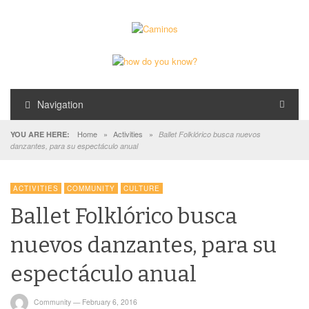
Navigation
Home
»
Activities
»
YOU ARE HERE:
Ballet Folklórico busca nuevos
danzantes, para su espectáculo anual
ACTIVITIES
COMMUNITY
CULTURE
Ballet Folklórico busca
nuevos danzantes, para su
espectáculo anual
Community
—
February 6, 2016