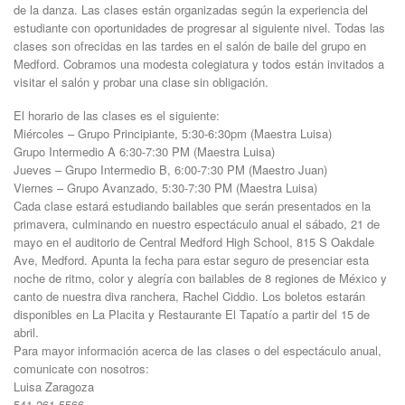
de la danza. Las clases están organizadas según la experiencia del
estudiante con oportunidades de progresar al siguiente nivel. Todas las
clases son ofrecidas en las tardes en el salón de baile del grupo en
Medford. Cobramos una modesta colegiatura y todos están invitados a
visitar el salón y probar una clase sin obligación.
El horario de las clases es el siguiente:
Miércoles – Grupo Principiante, 5:30-6:30pm (Maestra Luisa)
Grupo Intermedio A 6:30-7:30 PM (Maestra Luisa)
Jueves – Grupo Intermedio B, 6:00-7:30 PM (Maestro Juan)
Viernes – Grupo Avanzado, 5:30-7:30 PM (Maestra Luisa)
Cada clase estará estudiando bailables que serán presentados en la
primavera, culminando en nuestro espectáculo anual el sábado, 21 de
mayo en el auditorio de Central Medford High School, 815 S Oakdale
Ave, Medford. Apunta la fecha para estar seguro de presenciar esta
noche de ritmo, color y alegría con bailables de 8 regiones de México y
canto de nuestra diva ranchera, Rachel Ciddio. Los boletos estarán
disponibles en La Placita y Restaurante El Tapatío a partir del 15 de
abril.
Para mayor información acerca de las clases o del espectáculo anual,
comunicate con nosotros:
Luisa Zaragoza
541-261-5566