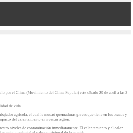
eblo por el Clima (Movimiento del Clima Popular) este sábado 29 de abril a las 3
lidad de vida.
bajador agrícola, el cual le mostró quemaduras graves que tiene en los brazos y
impacto del calentamiento en nuestra región.
uestro niveles de contaminación inmediatamente. El calentamiento y el calor
l ganado, y reducirá el valor nutricional de la comida.