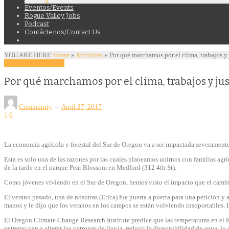
Eventos/Events
Rogue Valley Jobs
Podcast
Contáctenos/Contact Us
YOU ARE HERE:
Home
»
Activities
»
Por qué marchamos por el clima, trabajos y 
Activities
Community
Por qué marchamos por el clima, trabajos y jus
Community
—
April 27, 2017
1
0
La e
conomía agrícola y forestal del Sur de Oregon va a ser impactada severamente
Esta es solo una de las razones por las cuales planeamos unirnos con familias agrí
de la tarde en el parque Pear Blossom en Medford (312 4th St).
Como jóvenes viviendo en el Sur de Oregon, hemos visto el impacto que el cambio c
El verano pasado, una de nosotras (Erica) fue puerta a puerta para una petición 
manos y le dijo que los veranos en los campos se están volviendo insoportables. L
El Oregon Climate Change Research Institute predice que las temperaturas en el 
extremo van a alterar los patrones de lluvia, reducir la disponibilidad de agua, lo