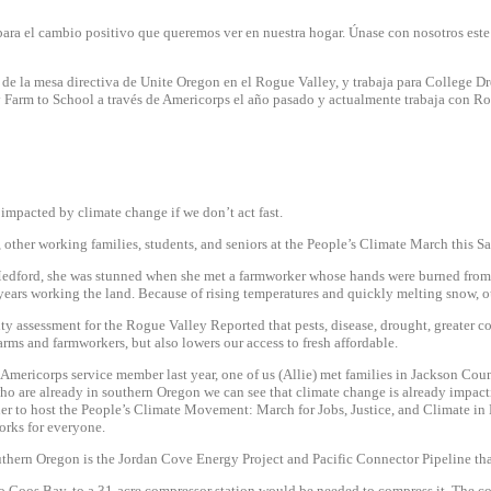
ra el cambio positivo que queremos ver en nuestra hogar. Únase con nosotros este 2
 la mesa directiva de Unite Oregon en el Rogue Valley, y trabaja para College Dre
ey Farm to School a través de Americorps el año pasado y actualmente trabaja con R
impacted by climate change if we don’t act fast.
s, other working families, students, and seniors at the People’s Climate March this
Sa
Medford, she was stunned when she met a farmworker whose hands were burned from 
is years working the land. Because of rising temperatures and quickly melting snow, 
lity assessment for the Rogue Valley Reported that pests, disease, drought, greater 
farms and farmworkers, but also lowers our access to fresh affordable.
mericorps service member last year, one of us (Allie) met families in Jackson Coun
ho are already in southern Oregon we can see that climate change is already impac
er to host the People’s Climate Movement: March for Jobs, Justice, and Climate i
orks for everyone.
hern Oregon is the Jordan Cove Energy Project and Pacific Connector Pipeline that o
o Coos Bay, to a 31-acre compressor station would be needed to compress it. The com