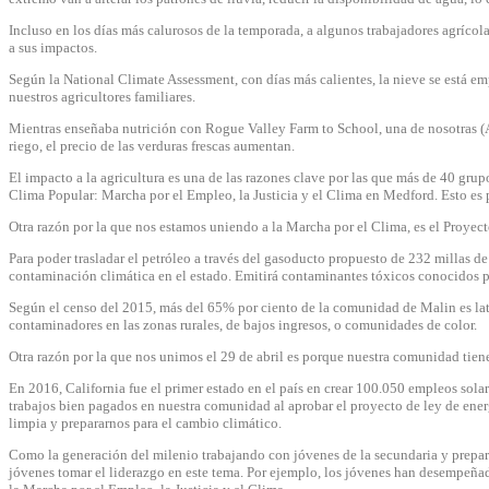
Incluso en los días más calurosos de la temporada, a algunos trabajadores agríco
a sus impactos.
Según la National Climate Assessment, con días más calientes, la nieve se está emp
nuestros agricultores familiares.
Mientras enseñaba nutrición con Rogue Valley Farm to School, una de nosotras (A
riego, el precio de las verduras frescas aumentan.
El impacto a la agricultura es una de las razones clave por las que más de 40 grup
Clima Popular: Marcha por el Empleo, la Justicia y el Clima en Medford. Esto es 
Otra razón por la que nos estamos uniendo a la Marcha por el Clima, es el Proyect
Para poder trasladar el petróleo a través del gasoducto propuesto de 232 millas d
contaminación climática en el estado. Emitirá contaminantes tóxicos conocidos p
Según el censo del 2015, más del 65% por ciento de la comunidad de Malin es lat
contaminadores en las zonas rurales, de bajos ingresos, o comunidades de color.
Otra razón por la que nos unimos el 29 de abril es porque nuestra comunidad tien
En 2016, California fue el primer estado en el país en crear 100.050 empleos solar
trabajos bien pagados en nuestra comunidad al aprobar el proyecto de ley de energ
limpia y prepararnos para el cambio climático.
Como la generación del milenio trabajando con jóvenes de la secundaria y prepara
jóvenes tomar el liderazgo en este tema. Por ejemplo, los jóvenes han desempeñado