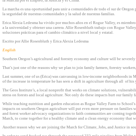
la Marcha por el Empleo, la Justicia y el Clima.
La marcha es una oportunidad para unir a comunidades de todo el sur de Oregon pa
la seguridad de nuestras comunidades y la salud de nuestras familias.
Erica Alexia Ledesma ha vivido por muchos años en el Rogue Valley, es miembro de
a la universidad y obtener una carrera. Allie Rosenbluth trabajo con Rogue Vall
soluciones prácticas para el cambio climático a nivel local y estatal.
Escrito por Allie Rosenbluth y Erica Alexia Ledesma
English
Southern Oregon’s agricultural and forestry economy and culture will be severely 
That’s just one of the reasons why we plan to join family farmers, forestry worker
Last summer, one of us (Erica) was canvassing in low-income neighborhoods in 
of the increase in temperature he has seen a shift in agriculture through all of h
The Geos Institute’s, a local nonprofit that works on climate solutions, vulnerabi
stress on forests and local agriculture. Not only do these impacts hurt our family 
While teaching nutrition and garden education as Rogue Valley Farm to School’s A
impacts on southern Oregon agriculture will put even more pressure on families w
and forest worker advocacy organizations to faith communities are coming togeth
March, to come together for a healthy climate and a clean energy economy that w
Another reason why we are joining the March for Climate, Jobs, and Justice in sout
In order to send fracked gas through the proposed 232-mile pipeline from Malin t