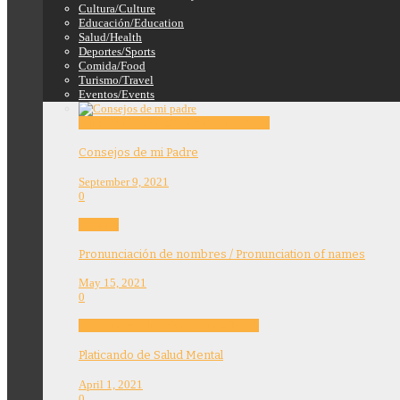
Cultura/Culture
Educación/Education
Salud/Health
Deportes/Sports
Comida/Food
Turismo/Travel
Eventos/Events
Education
Features
Opinion
Story Tellers
Consejos de mi Padre
September 9, 2021
0
Features
Pronunciación de nombres / Pronunciation of names
May 15, 2021
0
Community
Education
Features
Health
Platicando de Salud Mental
April 1, 2021
0