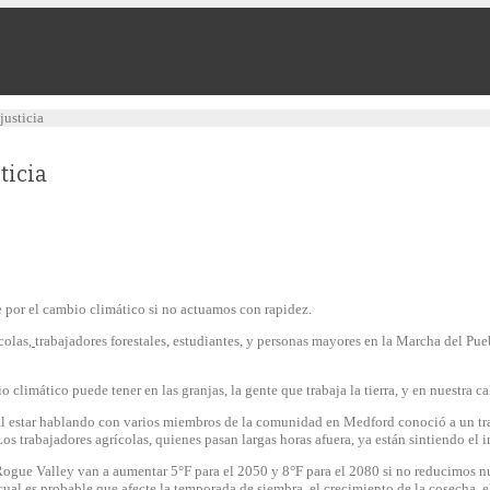
justicia
ticia
 por el cambio climático si no actuamos con rapidez.
colas
,
trabajadores forestales, estudiantes, y personas mayores en la Marcha del Pu
limático puede tener en las granjas, la gente que trabaja la tierra, y en nuestra ca
y al estar hablando con varios miembros de la comunidad en Medford conoció a un tra
os trabajadores agrícolas, quienes pasan largas horas afuera, ya están sintiendo el 
Rogue Valley van a aumentar 5°F para el 2050 y 8°F para el 2080 si no reducimos n
 cual es probable que afecte la temporada de siembra, el crecimiento de la cosecha, e