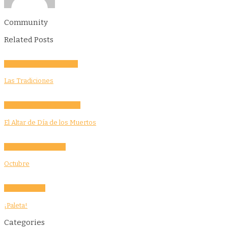
Community
Related Posts
Community
Culture
Evento
Las Tradiciones
Activities
Culture
Education
El Altar de Día de los Muertos
Community
Education
Octubre
Activities
Food
¡Paleta!
Categories