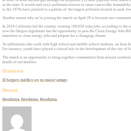
in the state. It would emit toxic pollutants known to cause cancer like formald
to the 1970s have pointed to a pattern of the largest polluters located in rural, l
Another reason why we’re joining the march on
April 29
is because our community 
In 2016 California led the country creating 100,050 solar jobs, according to the 
now the Oregon legislature has the opportunity to pass the Clean Energy Jobs Bill
transition to clean energy jobs and prepare for a changing climate.
As millennials who work with high school and middle school students, we hear fro
For instance, youth have played a critical role in the development of the city of
The march is an opportunity to bring together communities from around southern 
health of our families.
Previous post
El Seguro médico es su mejor amigo
Next post
Kendama, Kendama, Kendama.