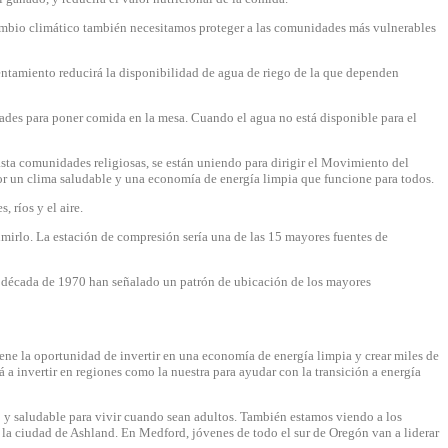
 cambio climático también necesitamos proteger a las comunidades más vulnerables
alentamiento reducirá la disponibilidad de agua de riego de la que dependen
ades para poner comida en la mesa. Cuando el agua no está disponible para el
hasta comunidades religiosas, se están uniendo para dirigir el Movimiento del
por un clima saludable y una economía de energía limpia que funcione para todos.
 ríos y el aire.
imirlo. La estación de compresión sería una de las 15 mayores fuentes de
la década de 1970 han señalado un patrón de ubicación de los mayores
tiene la oportunidad de invertir en una economía de energía limpia y crear miles de
 a invertir en regiones como la nuestra para ayudar con la transición a energía
o y saludable para vivir cuando sean adultos. También estamos viendo a los
e la ciudad de Ashland. En Medford, jóvenes de todo el sur de Oregón van a liderar