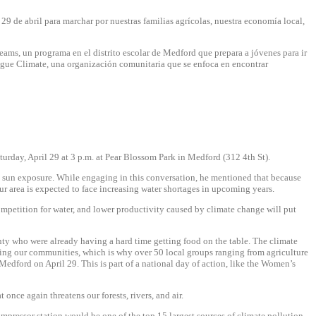
9 de abril para marchar por nuestras familias agrícolas, nuestra economía local,
ams, un programa en el distrito escolar de Medford que prepara a jóvenes para ir
ogue Climate, una organización comunitaria que se enfoca en encontrar
turday, April 29 at 3 p.m.
at Pear Blossom Park in Medford (312 4th St).
sun exposure. While engaging in this conversation, he mentioned that because
our area is expected to face increasing water shortages in upcoming years.
competition for water, and lower productivity caused by climate change will put
ty who were already having a hard time getting food on the table. The climate
ting our communities, which is why over 50 local groups ranging from agriculture
n Medford on
April 29
. This is part of a national day of action, like the Women’s
nce again threatens our forests, rivers, and air.
pressor station would be one of the top 15 largest sources of climate pollution