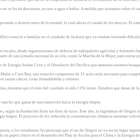
las no se les da descansos, acceso a agua o baños. A medida que actuamos sobre el
ezando a derretir antes de lo normal, lo cual afecta el caudal de los arroyos. El c
llie) conoció a familias en el condado de Jackson que ya estaban teniendo dificult
os locales, desde organizaciones de defensa de trabajadores agrícolas y forestales 
parte de una jornada nacional de acción, como la Marcha de la Mujer, para unirse 
o de Energía Jordan Cove y el Oleoducto del Pacífico que amenaza nuestros bosques,
e Malin a Coos Bay, una estación compresora de 31 acres sería necesaria para compr
or causar cáncer, como formaldehído y tolueno.
ina, mientras que el resto del condado es sólo 11% latino. Estudios que datan de 
e mucho que ganar de una transición hacia la energía limpia.
es, según la Fundación Solar sin fines de lucro. Este año, la legislatura de Oregón 
ía limpia. El proyecto de ley reduciría la contaminación climática mientras volverá
toria, a los estudiantes les preocupa que el sur de Oregon no va ser un lugar segur
 un papel crítico en el desarrollo del Plan de Acción para el Clima y la Energía d