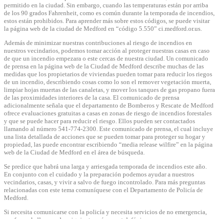
permitido en la ciudad. Sin embargo, cuando las temperaturas están por arriba
de los 90 grados Fahrenheit, como es común durante la temporada de incendios,
estos están prohibidos. Para aprender más sobre estos códigos, se puede visitar
la página web de la ciudad de Medford en “código 5.550” ci.medford.or.us.
Además de minimizar nuestras contribuciones al riesgo de incendios en
nuestros vecindarios, podemos tomar acción al proteger nuestras casas en caso
de que un incendio empezara o este cercas de nuestra ciudad. Un comunicado
de prensa en la página web de la Ciudad de Medford describe muchas de las
medidas que los propietarios de viviendas pueden tomar para reducir los riegos
de un incendio, describiendo cosas como lo son el remover vegetación muerta,
limpiar hojas muertas de las canaletas, y mover los tanques de gas propano fuera
de las proximidades interiores de la casa. El comunicado de prensa
adicionalmente señala que el departamento de Bomberos y Rescate de Medford
ofrece evaluaciones gratuitas a casas en zonas de riesgo de incendios forestales
y que se puede hacer para reducir el riesgo. Ellos pueden ser contactados
llamando al número 541-774-2300. Este comunicado de prensa, el cual incluye
una lista detallada de acciones que se pueden tomar para proteger su hogar y
propiedad, las puede encontrar escribiendo “media release wilfire” en la página
web de la Ciudad de Medford en el área de búsqueda.
Se predice que habrá una larga y arriesgada temporada de incendios este año.
En conjunto con el cuidado y la preparación podemos ayudar a nuestros
vecindarios, casas, y vivir a salvo de fuego incontrolado. Para más preguntas
relacionadas con este tema comuníquese con el Departamento de Policía de
Medford.
Si necesita comunicarse con la policía y necesita servicios de no emergencia,