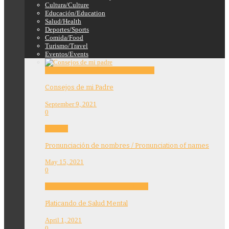
Cultura/Culture
Educación/Education
Salud/Health
Deportes/Sports
Comida/Food
Turismo/Travel
Eventos/Events
Education
Features
Opinion
Story Tellers
Consejos de mi Padre
September 9, 2021
0
Features
Pronunciación de nombres / Pronunciation of names
May 15, 2021
0
Community
Education
Features
Health
Platicando de Salud Mental
April 1, 2021
0