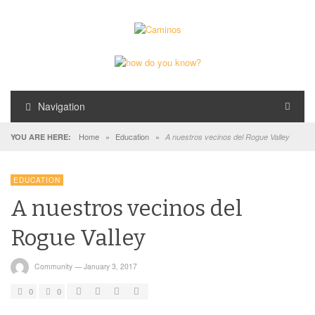
Navigation
Home
»
Education
»
YOU ARE HERE:
A nuestros vecinos del Rogue Valley
EDUCATION
A nuestros vecinos del
Rogue Valley
Community
—
January 3, 2017
0
0