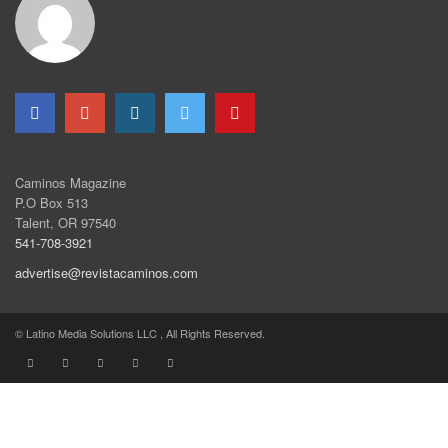
Caminos Magazine
P.O Box 513
Talent, OR 97540
541-708-3921
advertise@revistacaminos.com
© Latino Media Solutions LLC , All Rights Reserved.