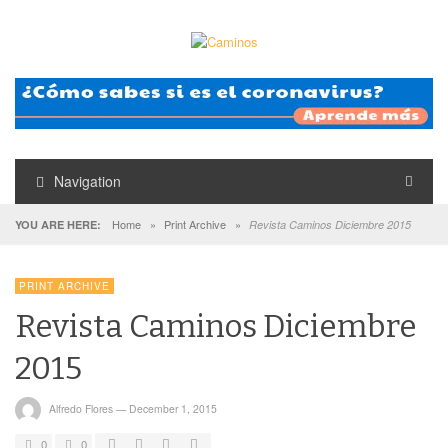
Navigation
Home
»
Print Archive
»
YOU ARE HERE:
Revista Caminos Diciembre 2015
PRINT ARCHIVE
Revista Caminos Diciembre
2015
Alfredo Flores
—
December 1, 2015
0
0