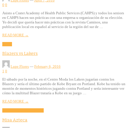
Lupe Flores
—
April 7, 2016
0
0
Asisto a Crater Academy of Health Public Services (CAHPS) y todos los seniors
en CAHPS hacen sus prácticas con una empresa u organización de su elección.
Yo decidí que quería hacer mis prácticas con la revista Caminos, una
publicación local en español al servicio de la región del sur de …
READ MORE →
Sports
Blazers vs Lakers
Lupe Flores
—
February 6, 2016
1
0
El sábado por la noche, en el Centro Moda los Lakers jugarían contra los
Blazers y sería el último partido de Kobe Bryant en Portland. Kobe ha tenido un
montón de momentos históricos jugando contra Portland y sería interesante ver
cómo la multitud Blazer trataría a Kobe en su juego …
READ MORE →
Community
Culture
Evento
Misa Azteca