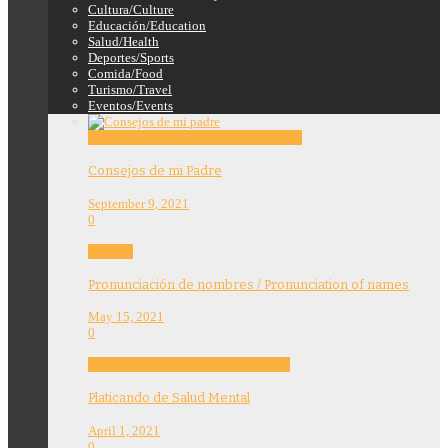
Cultura/Culture
Educación/Education
Salud/Health
Deportes/Sports
Comida/Food
Turismo/Travel
Eventos/Events
Education
Features
Opinion
Story Tellers
Consejos de mi Padre
September 9, 2021
0
Features
Pronunciación de nombres / Pronunciation of names
May 15, 2021
0
Community
Education
Features
Health
Platicando de Salud Mental
April 1, 2021
0