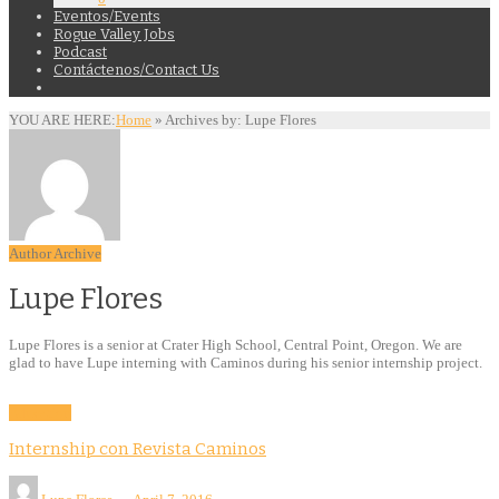
Eventos/Events
Rogue Valley Jobs
Podcast
Contáctenos/Contact Us
YOU ARE HERE:
Home
»
Archives by: Lupe Flores
Author Archive
Lupe Flores
Lupe Flores is a senior at Crater High School, Central Point, Oregon. We are
glad to have Lupe interning with Caminos during his senior internship project.
Education
Internship con Revista Caminos