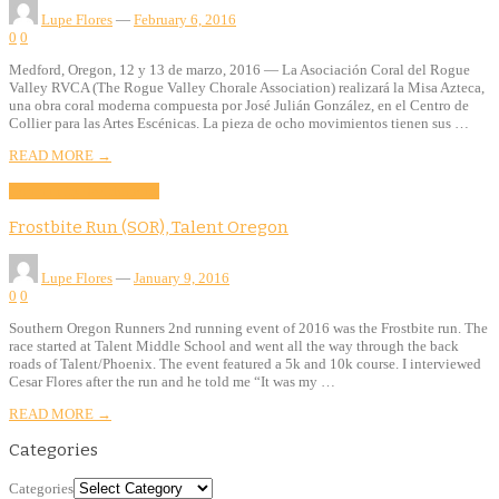
Lupe Flores
—
February 6, 2016
0
0
Medford, Oregon, 12 y 13 de marzo, 2016 — La Asociación Coral del Rogue
Valley RVCA (The Rogue Valley Chorale Association) realizará la Misa Azteca,
una obra coral moderna compuesta por José Julián González, en el Centro de
Collier para las Artes Escénicas. La pieza de ocho movimientos tienen sus …
READ MORE →
Community
Health
Sports
Frostbite Run (SOR), Talent Oregon
Lupe Flores
—
January 9, 2016
0
0
Southern Oregon Runners 2nd running event of 2016 was the Frostbite run. The
race started at Talent Middle School and went all the way through the back
roads of Talent/Phoenix. The event featured a 5k and 10k course. I interviewed
Cesar Flores after the run and he told me “It was my …
READ MORE →
Categories
Categories