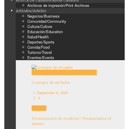
Acerca De Caminos/About Caminos
Archivos de impresión/Print Archives
Artículos/Articles
Negocios/Business
Comunidad/Community
Cultura/Culture
Educación/Education
Salud/Health
Deportes/Sports
Comida/Food
Turismo/Travel
Eventos/Events
Education
Features
Opinion
Story Tellers
Consejos de mi Padre
September 9, 2021
0
Features
Pronunciación de nombres / Pronunciation of
names