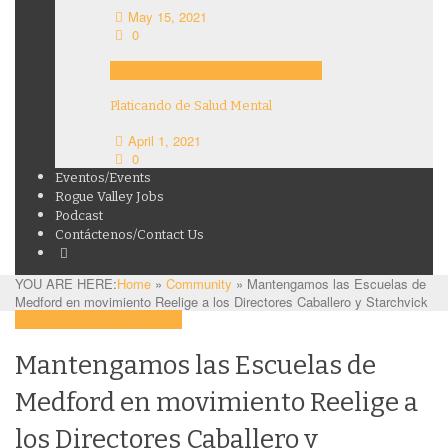
May 15, 2021
0
Community
Education
Features
Health
Platicando de Salud Mental
April 1, 2021
0
Eventos/Events
Rogue Valley Jobs
Podcast
Contáctenos/Contact Us
YOU ARE HERE:
Home
»
Community
»
Mantengamos las Escuelas de
Medford en movimiento Reelige a los Directores Caballero y Starchvick
Community
Education
Politics
Mantengamos las Escuelas de
Medford en movimiento Reelige a
los Directores Caballero y