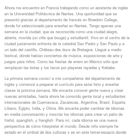
Ahora me encuentro en Francia trabajando como un asistente de inglés
en la Universidad Politécnica de Nantes. Una oportunidad que se
presentó gracias al departamento de francés en Bowdoin College,
donde fui seleccionado para enseñar en Nantes. Tengo apenas una
semana en la ciudad, que es reconocida como una ciudad alegre,
abierta, movida (un ville que bouge) y estudiantil. Vivo en el centro de la
ciudad justamente enfrenta de la catedral San Pedro y San Paulo y a
un lado del castillo, Château des ducs de Bretagne. Llegué a medio
festival, dónde habían conciertos de música, exposiciones de arte y
juegos para niños. Como las fiestas de enero en México sólo que
remplazan las botas y los tacos por playeras rayadas y Kebabs.
La primera semana conocí a mis compañeros del departamento de
inglés y comencé a preparar el currículo para estar listo y enseñar
clases la próxima semana. Me encanta conocer gente nueva y crear
nuevas amistadas, hasta ahora he conocido gente local y estudiantes
internacionales de Cuernavaca, Zacatecas, Argentina, Brasil, España,
Líbano, Egipto, India, y China. Me encanta poder cambiar de idiomas
en media conversación y mezclar los idiomas para crear un patio de
frañol, spanglish, y franglish. Para mí, cada idioma es una nueva
perspectiva de cómo interpretar el mundo. Desde niño siempre he
estado en el umbral de dos culturas y es en este tercer-espacio donde