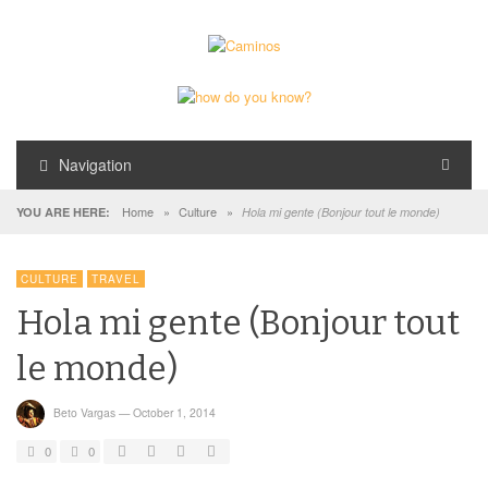
Navigation
Home
»
Culture
»
YOU ARE HERE:
Hola mi gente (Bonjour tout le monde)
CULTURE
TRAVEL
Hola mi gente (Bonjour tout
le monde)
Beto Vargas
—
October 1, 2014
0
0