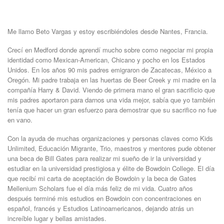
Me llamo Beto Vargas y estoy escribiéndoles desde Nantes, Francia.
Crecí en Medford donde aprendí mucho sobre como negociar mi propia
identidad como Mexican-American, Chicano y pocho en los Estados
Unidos. En los años 90 mis padres emigraron de Zacatecas, México a
Oregón. Mi padre trabaja en las huertas de Beer Creek y mi madre en la
compañía Harry & David. Viendo de primera mano el gran sacrificio que
mis padres aportaron para darnos una vida mejor, sabía que yo también
tenía que hacer un gran esfuerzo para demostrar que su sacrifico no fue
en vano.
Con la ayuda de muchas organizaciones y personas claves como Kids
Unlimited, Educación Migrante, Trio, maestros y mentores pude obtener
una beca de Bill Gates para realizar mi sueño de ir la universidad y
estudiar en la universidad prestigiosa y élite de Bowdoin College. El día
que recibí mi carta de aceptación de Bowdoin y la beca de Gates
Mellenium Scholars fue el día más feliz de mi vida. Cuatro años
después terminé mis estudios en Bowdoin con concentraciones en
español, francés y Estudios Latinoamericanos, dejando atrás un
increíble lugar y bellas amistades.