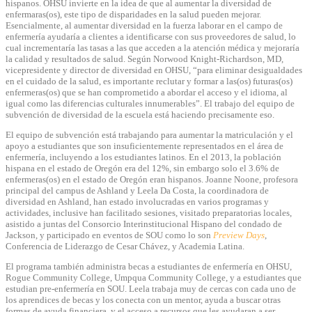
hispanos. OHSU invierte en la idea de que al aumentar la diversidad de
enfermaras(os), este tipo de disparidades en la salud pueden mejorar.
Esencialmente, al aumentar diversidad en la fuerza laborar en el campo de
enfermería ayudaría a clientes a identificarse con sus proveedores de salud, lo
cual incrementaría las tasas a las que acceden a la atención médica y mejoraría
la calidad y resultados de salud. Según Norwood Knight-Richardson, MD,
vicepresidente y director de diversidad en OHSU, “para eliminar desigualdades
en el cuidado de la salud, es importante reclutar y formar a las(os) futuras(os)
enfermeras(os) que se han comprometido a abordar el acceso y el idioma, al
igual como las diferencias culturales innumerables”. El trabajo del equipo de
subvención de diversidad de la escuela está haciendo precisamente eso.
El equipo de subvención está trabajando para aumentar la matriculación y el
apoyo a estudiantes que son insuficientemente representados en el área de
enfermería, incluyendo a los estudiantes latinos. En el 2013, la población
hispana en el estado de Oregón era del 12%, sin embargo solo el 3.6% de
enfermeras(os) en el estado de Oregón eran hispanos. Joanne Noone, profesora
principal del campus de Ashland y Leela Da Costa, la coordinadora de
diversidad en Ashland, han estado involucradas en varios programas y
actividades, inclusive han facilitado sesiones, visitado preparatorias locales,
asistido a juntas del Consorcio Interinstitucional Hispano del condado de
Jackson, y participado en eventos de SOU como lo son
Preview Days
,
Conferencia de Liderazgo de Cesar Chávez, y Academia Latina.
El programa también administra becas a estudiantes de enfermería en OHSU,
Rogue Community College, Umpqua Community College, y a estudiantes que
estudian pre-enfermería en SOU. Leela trabaja muy de cercas con cada uno de
los aprendices de becas y los conecta con un mentor, ayuda a buscar otras
formas de ayuda financiera, y el acceso a recursos que les ayudaran a ser