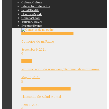
Cultura/Culture
Educación/Education
Salud/Health
Deportes/Sports
Comida/Food
Turismo/Travel
Eventos/Events
Education
Features
Opinion
Story Tellers
Consejos de mi Padre
September 9, 2021
0
Features
Pronunciación de nombres / Pronunciation of names
May 15, 2021
0
Community
Education
Features
Health
Platicando de Salud Mental
April 1, 2021
0