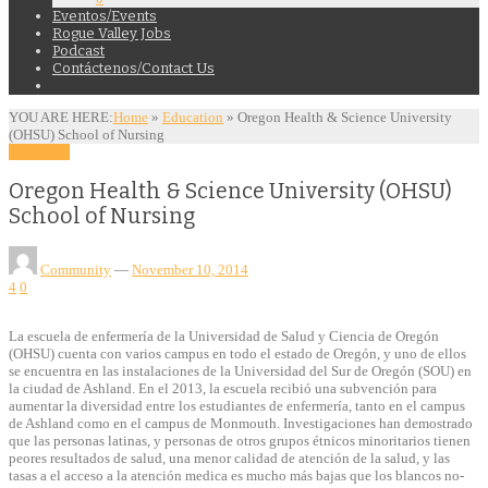
Eventos/Events
Rogue Valley Jobs
Podcast
Contáctenos/Contact Us
YOU ARE HERE:
Home
»
Education
»
Oregon Health & Science University
(OHSU) School of Nursing
Education
Oregon Health & Science University (OHSU)
School of Nursing
Community
—
November 10, 2014
4
0
La escuela de enfermería de la Universidad de Salud y Ciencia de Oregón
(OHSU) cuenta con varios campus en todo el estado de Oregón, y uno de ellos
se encuentra en las instalaciones de la Universidad del Sur de Oregón (SOU) en
la ciudad de Ashland. En el 2013, la escuela recibió una subvención para
aumentar la diversidad entre los estudiantes de enfermería, tanto en el campus
de Ashland como en el campus de Monmouth. Investigaciones han demostrado
que las personas latinas, y personas de otros grupos étnicos minoritarios tienen
peores resultados de salud, una menor calidad de atención de la salud, y las
tasas a el acceso a la atención medica es mucho más bajas que los blancos no-