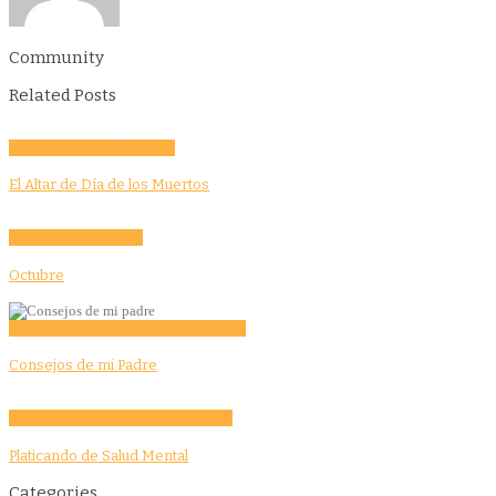
Community
Related Posts
Activities
Culture
Education
El Altar de Día de los Muertos
Community
Education
Octubre
Education
Features
Opinion
Story Tellers
Consejos de mi Padre
Community
Education
Features
Health
Platicando de Salud Mental
Categories