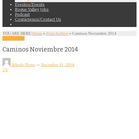
Eventos/Events
Rogue Valley Jobs
Podcast
Contáctenos/Contact Us
YOU ARE HERE:
Home
»
Print Archive
»
Caminos Noviembre 2014
Print Archive
Caminos Noviembre 2014
Alfredo Flores
—
November 11, 2014
2
0