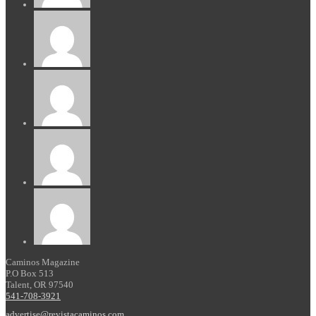
Caminos Magazine
P.O Box 513
Talent, OR 97540
541-708-3921
advertise@revistacaminos.com