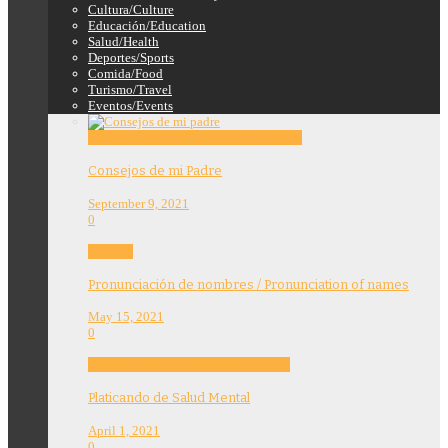
Cultura/Culture
Educación/Education
Salud/Health
Deportes/Sports
Comida/Food
Turismo/Travel
Eventos/Events
Education
Features
Opinion
Story Tellers
Consejos de mi Padre
September 9, 2021
0
Features
Pronunciación de nombres / Pronunciation of names
May 15, 2021
0
Community
Education
Features
Health
Platicando de Salud Mental
April 1, 2021
0