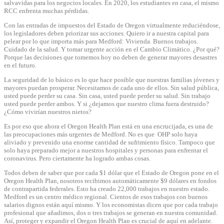
salvavidas para los negocios locales. En 2020, los estudiantes en casa, el mismo
RCC enfrenta muchas pérdidas.
Con las entradas de impuestos del Estado de Oregon virtualmente reduciéndose,
los legisladores deben priorizar sus acciones. Quiero ir a nuestra capital para
pelear por lo que importa más para Medford: Vivienda. Buenos trabajos.
Cuidado de la salud. Y tomar urgente acción en el Cambio Climático. ¿Por qué?
Porque las decisiones que tomemos hoy no deben de generar mayores desastres
en el futuro.
La seguridad de lo básico es lo que hace posible que nuestras familias jóvenes y
mayores puedan prosperar. Necesitamos de cada uno de ellos. Sin salud pública,
usted puede perder su casa. Sin casa, usted puede perder su salud. Sin trabajo
usted puede perder ambos. Y si ¿dejamos que nuestro clima fuera destruido?
¿Cómo vivirían nuestros nietos?
Es por eso que ahora el Oregon Health Plan está en una encrucijada, es una de
las preocupaciones más urgentes de Medford. No es que OHP solo haya
aliviado y prevenido una enorme cantidad de sufrimiento físico. Tampoco que
solo haya preparado mejor a nuestros hospitales y personas para enfrentar el
coronavirus. Pero ciertamente ha logrado ambas cosas.
Todos deben de saber que por cada $1 dólar que el Estado de Oregon pone en el
Oregon Health Plan, nosotros recibimos automáticamente $9 dólares en fondos
de contrapartida federales. Esto ha creado 22,000 trabajos en nuestro estado.
Medford es un centro médico regional. Cientos de esos trabajos con buenos
salarios dignos están aquí mismo. Y los economistas dicen que por cada trabajo
profesional que añadimos, dos o tres trabajos se generan en nuestra comunidad.
Así, proteger y expandir el Oregon Health Plan es crucial de aquí en adelante.