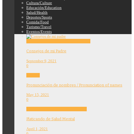
Cultura/Culture
Educación/Education
Salud/Health
Deportes/Sports
Comida/Food
Turismo/Travel
Eventos/Events
Education
Features
Opinion
Story Tellers
Consejos de mi Padre
September 9, 2021
0
Features
Pronunciación de nombres / Pronunciation of names
May 15, 2021
0
Community
Education
Features
Health
Platicando de Salud Mental
April 1, 2021
0