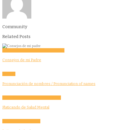
Community
Related Posts
Education
Features
Opinion
Story Tellers
Consejos de mi Padre
Features
Pronunciación de nombres / Pronunciation of names
Community
Education
Features
Health
Platicando de Salud Mental
Culture
Features
Opinion