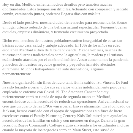
Hoy en día, Medford enfrenta muchos desafíos pero también muchas
oportunidades. Estos tiempos son difíciles. Actuando con compasión y sentido
común, caminando juntos, podemos llegar a días con más luz.
Desde el lado positivo, nuestra ciudad tiene mucho para recomendarlo. Somos
un lugar urbano rodeado de una belleza natural espectacular. Tenemos buenas
escuelas, empresas dinámicas, y tremendo crecimiento proyectado.
Dicho esto, muchos de nuestros pobladores sufren inseguridad de cosas tan
básicas como casa, salud y trabajo adecuado. El 10% de los niños en edad
escolar en Medford sufren de falta de vivienda. Y cada vez más, muchas de
nuestras industrias tradicionales como la agricultura, la madera y el turismo
están siendo atacadas por el cambio climático. A esto aumentamos la pandemia
y muchos de nuestros negocios grandes y pequeños han sido afectados
duramente. Muchos trabajadores han sido despedidos, algunos
permanentemente.
Nuestra organización sin fines de lucro también ha sufrido. St. Vincent De Paul
ha sido forzado a cerrar todos sus servicios vitales indefinidamente porque un
empleado se enfermo con Covid-19. The American Cancer Society
recientemente cerró su tienda de ropa de segunda mano en Medford,
encontrándose con la necesidad de reducir sus operaciones. A nivel nacional se
cree que un cuarto de las ONGs van a cerrar. Eso es alarmante. En el condado de
Jackson, hemos confiado con el apoyo de organizaciones sin fines de lucro
excelentes como el Family Nurturing Center y Kids Unlimited para ayudar las
necesidades de las familias en crisis y con menores en riesgo. Durante la gran
recesión, Rogue Community College siguió sirviendo a los estudiantes incluso
cuando la mayoría de los negocios cerró en Main Street, esto sirvió de