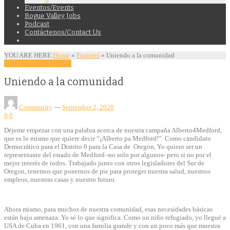
Eventos/Events
Rogue Valley Jobs
Podcast
Contáctenos/Contact Us
YOU ARE HERE:
Home
»
Features
»
Uniendo a la comunidad
Features
Opinion
Politics
Uniendo a la comunidad
Community
—
September 2, 2020
0
0
Déjeme empezar con una palabra acerca de nuestra campaña Alberto4Medford,
que es lo mismo que quiere decir “¡Alberto pa Medford!” Como candidato
Democrático para el Distrito 6 para la Casa de Oregon, Yo quiero ser un
representante del estado de Medford -no solo por algunos- pero si no por el
mejor interés de todos. Trabajado junto con otros legisladores del Sur de
Oregon, tenemos que ponernos de pie para proteger nuestra salud, nuestros
empleos, nuestras casas y nuestro futuro.
Ahora mismo, para muchos de nuestra comunidad, esas necesidades básicas
están bajo amenaza. Yo sé lo que significa. Como un niño refugiado, yo llegué a
USA de Cuba en 1961, con una familia grande y con un poco más que muestra