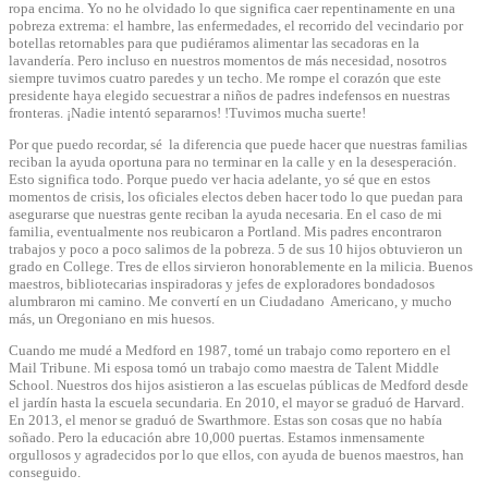
ropa encima. Yo no he olvidado lo que significa caer repentinamente en una
pobreza extrema: el hambre, las enfermedades, el recorrido del vecindario por
botellas retornables para que pudiéramos alimentar las secadoras en la
lavandería. Pero incluso en nuestros momentos de más necesidad, nosotros
siempre tuvimos cuatro paredes y un techo. Me rompe el corazón que este
presidente haya elegido secuestrar a niños de padres indefensos en nuestras
fronteras. ¡Nadie intentó separarnos! !Tuvimos mucha suerte!
Por que puedo recordar, sé la diferencia que puede hacer que nuestras familias
reciban la ayuda oportuna para no terminar en la calle y en la desesperación.
Esto significa todo. Porque puedo ver hacia adelante, yo sé que en estos
momentos de crisis, los oficiales electos deben hacer todo lo que puedan para
asegurarse que nuestras gente reciban la ayuda necesaria. En el caso de mi
familia, eventualmente nos reubicaron a Portland. Mis padres encontraron
trabajos y poco a poco salimos de la pobreza. 5 de sus 10 hijos obtuvieron un
grado en College. Tres de ellos sirvieron honorablemente en la milicia. Buenos
maestros, bibliotecarias inspiradoras y jefes de exploradores bondadosos
alumbraron mi camino. Me convertí en un Ciudadano Americano, y mucho
más, un Oregoniano en mis huesos.
Cuando me mudé a Medford en 1987, tomé un trabajo como reportero en el
Mail Tribune. Mi esposa tomó un trabajo como maestra de Talent Middle
School. Nuestros dos hijos asistieron a las escuelas públicas de Medford desde
el jardín hasta la escuela secundaria. En 2010, el mayor se graduó de Harvard.
En 2013, el menor se graduó de Swarthmore. Estas son cosas que no había
soñado. Pero la educación abre 10,000 puertas. Estamos inmensamente
orgullosos y agradecidos por lo que ellos, con ayuda de buenos maestros, han
conseguido.