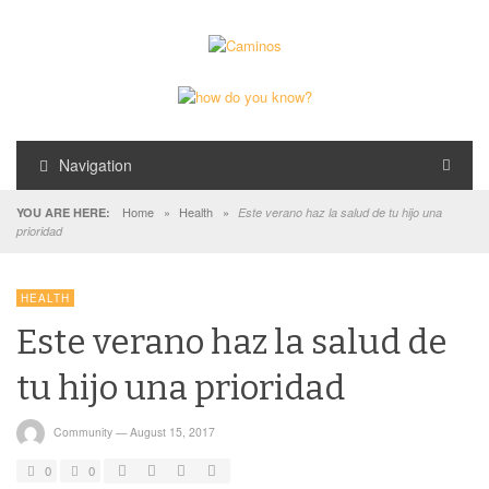
Navigation
Home
»
Health
»
YOU ARE HERE:
Este verano haz la salud de tu hijo una
prioridad
HEALTH
Este verano haz la salud de
tu hijo una prioridad
Community
—
August 15, 2017
0
0