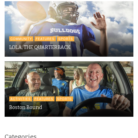
COMMUNITY
FEATURES
SPORTS
LOLA, THE QUARTERBACK
ACTIVITIES
FEATURES
SPORTS
Boston Bound
Categories