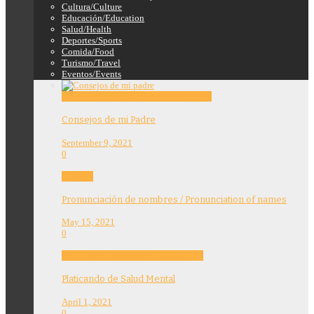
Cultura/Culture
Educación/Education
Salud/Health
Deportes/Sports
Comida/Food
Turismo/Travel
Eventos/Events
Education
Features
Opinion
Story Tellers
Consejos de mi Padre
September 9, 2021
0
Features
Pronunciación de nombres / Pronunciation of names
May 15, 2021
0
Community
Education
Features
Health
Platicando de Salud Mental
April 1, 2021
0