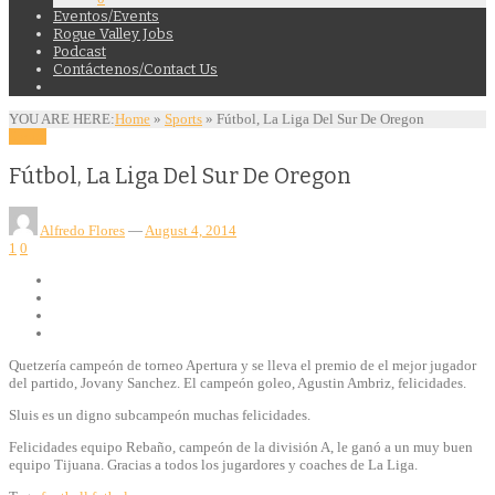
Eventos/Events
Rogue Valley Jobs
Podcast
Contáctenos/Contact Us
YOU ARE HERE:
Home
»
Sports
»
Fútbol, La Liga Del Sur De Oregon
Sports
Fútbol, La Liga Del Sur De Oregon
Alfredo Flores
—
August 4, 2014
1
0
Quetzería campeón de torneo Apertura y se lleva el premio de el mejor jugador
del partido, Jovany Sanchez. El campeón goleo, Agustin Ambriz, felicidades.
Sluis es un digno subcampeón muchas felicidades.
Felicidades equipo Rebaño, campeón de la división A, le ganó a un muy buen
equipo Tijuana. Gracias a todos los jugardores y coaches de La Liga.