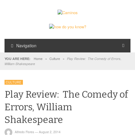
Navigation
Home
»
Culture
»
YOU ARE HERE:
Play Review: The Comedy of Errors,
William Shakespeare
CULTURE
Play Review: The Comedy of
Errors, William
Shakespeare
Alfredo Flores
—
August 2, 2014