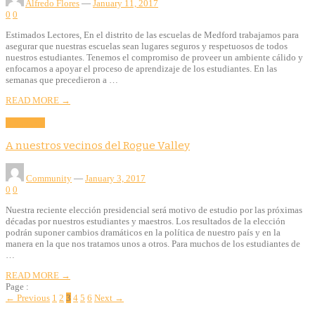
Alfredo Flores
—
January 11, 2017
0
0
Estimados Lectores, En el distrito de las escuelas de Medford trabajamos para
asegurar que nuestras escuelas sean lugares seguros y respetuosos de todos
nuestros estudiantes. Tenemos el compromiso de proveer un ambiente cálido y
enfocarnos a apoyar el proceso de aprendizaje de los estudiantes. En las
semanas que precedieron a …
READ MORE →
Education
A nuestros vecinos del Rogue Valley
Community
—
January 3, 2017
0
0
Nuestra reciente elección presidencial será motivo de estudio por las próximas
décadas por nuestros estudiantes y maestros. Los resultados de la elección
podrán suponer cambios dramáticos en la política de nuestro país y en la
manera en la que nos tratamos unos a otros. Para muchos de los estudiantes de
…
READ MORE →
Page :
← Previous
1
2
3
4
5
6
Next →