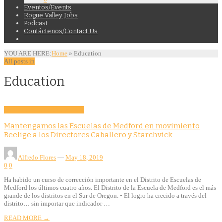
Eventos/Events
Rogue Valley Jobs
Podcast
Contáctenos/Contact Us
YOU ARE HERE:
Home
»
Education
All posts in
Education
Community
Education
Politics
Mantengamos las Escuelas de Medford en movimiento
Reelige a los Directores Caballero y Starchvick
Alfredo Flores
—
May 18, 2019
0
0
Ha habido un curso de corrección importante en el Distrito de Escuelas de
Medford los últimos cuatro años. El Distrito de la Escuela de Medford es el más
grande de los distritos en el Sur de Oregon. • El logro ha crecido a través del
distrito… sin importar que indicador …
READ MORE →