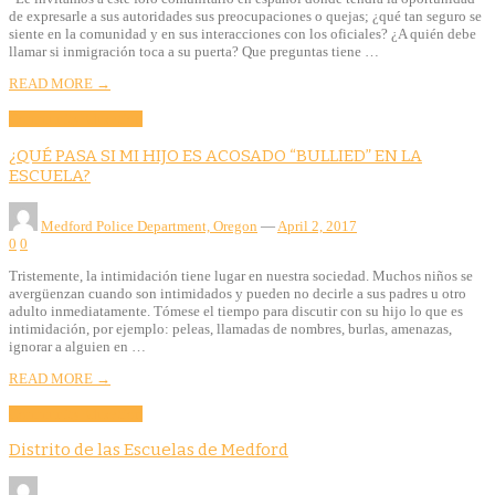
de expresarle a sus autoridades sus preocupaciones o quejas; ¿qué tan seguro se
siente en la comunidad y en sus interacciones con los oficiales? ¿A quién debe
llamar si inmigración toca a su puerta? Que preguntas tiene …
READ MORE →
Community
Education
¿QUÉ PASA SI MI HIJO ES ACOSADO “BULLIED” EN LA
ESCUELA?
Medford Police Department, Oregon
—
April 2, 2017
0
0
Tristemente, la intimidación tiene lugar en nuestra sociedad. Muchos niños se
avergüenzan cuando son intimidados y pueden no decirle a sus padres u otro
adulto inmediatamente. Tómese el tiempo para discutir con su hijo lo que es
intimidación, por ejemplo: peleas, llamadas de nombres, burlas, amenazas,
ignorar a alguien en …
READ MORE →
Community
Education
Distrito de las Escuelas de Medford