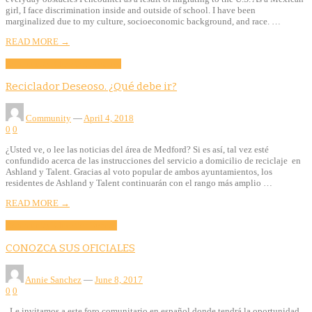
girl, I face discrimination inside and outside of school. I have been
marginalized due to my culture, socioeconomic background, and race. …
READ MORE →
Community
Education
Features
Reciclador Deseoso. ¿Qué debe ir?
Community
—
April 4, 2018
0
0
¿Usted ve, o lee las noticias del área de Medford? Si es así, tal vez esté
confundido acerca de las instrucciones del servicio a domicilio de reciclaje en
Ashland y Talent. Gracias al voto popular de ambos ayuntamientos, los
residentes de Ashland y Talent continuarán con el rango más amplio …
READ MORE →
Community
Education
Evento
CONOZCA SUS OFICIALES
Annie Sanchez
—
June 8, 2017
0
0
Le invitamos a este foro comunitario en español donde tendrá la oportunidad