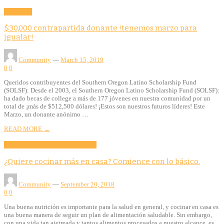
Education
$30,000 contrapartida donante !tenemos marzo para
igualar!
Community
—
March 15, 2019
0
0
Queridos contribuyentes del Southern Oregon Latino Scholarship Fund
(SOLSF): Desde el 2003, el Southern Oregon Latino Scholarship Fund (SOLSF):
ha dado becas de college a más de 177 jóvenes en nuestra comunidad por un
total de ¡más de $512,500 dólares! ¡Estos son nuestros futuros líderes! Este
Marzo, un donante anónimo …
READ MORE →
Community
Education
Food
Health
¿Quiere cocinar más en casa? Comience con lo básico.
Community
—
September 20, 2018
0
0
Una buena nutrición es importante para la salud en general, y cocinar en casa es
una buena manera de seguir un plan de alimentación saludable. Sin embargo,
con una vida tan ajetreada y tantos alimentos procesados a nuestro alcance, es