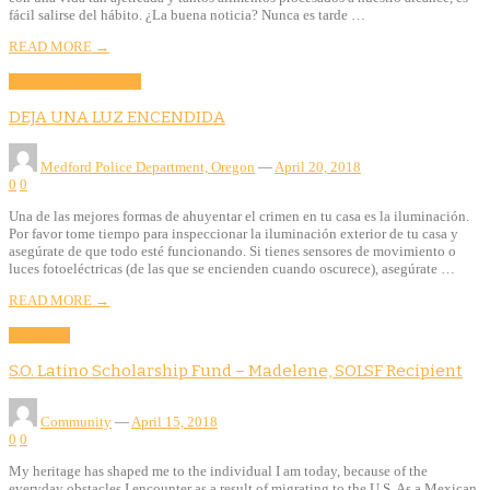
fácil salirse del hábito. ¿La buena noticia? Nunca es tarde …
READ MORE →
Community
Education
DEJA UNA LUZ ENCENDIDA
Medford Police Department, Oregon
—
April 20, 2018
0
0
Una de las mejores formas de ahuyentar el crimen en tu casa es la iluminación.
Por favor tome tiempo para inspeccionar la iluminación exterior de tu casa y
asegúrate de que todo esté funcionando. Si tienes sensores de movimiento o
luces fotoeléctricas (de las que se encienden cuando oscurece), asegúrate …
READ MORE →
Education
S.O. Latino Scholarship Fund – Madelene, SOLSF Recipient
Community
—
April 15, 2018
0
0
My heritage has shaped me to the individual I am today, because of the
everyday obstacles I encounter as a result of migrating to the U.S. As a Mexican