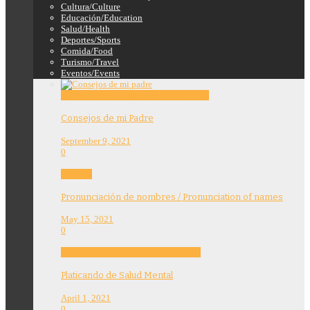
Cultura/Culture
Educación/Education
Salud/Health
Deportes/Sports
Comida/Food
Turismo/Travel
Eventos/Events
Education
Features
Opinion
Story Tellers
Consejos de mi Padre
September 9, 2021
0
Features
Pronunciación de nombres / Pronunciation of names
May 15, 2021
0
Community
Education
Features
Health
Platicando de Salud Mental
April 1, 2021
0